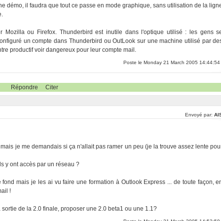
s une démo, il faudra que tout ce passe en mode graphique, sans utilisation de la lign
e.
r Mozilla ou Firefox. Thunderbird est inutile dans l'optique utilisé : les gens s
configuré un compte dans Thunderbird ou OutLook sur une machine utilisé par de
ntre productif voir dangereux pour leur compte mail.
Poste le Monday 21 March 2005 14:44:54
Répondre
Citer
Envoyé par:
Al
ais je me demandais si ça n'allait pas ramer un peu (je la trouve assez lente pou
ls y ont accès par un réseau ?
 fond mais je les ai vu faire une formation à Outlook Express ... de toute façon, e
ail !
a sortie de la 2.0 finale, proposer une 2.0 beta1 ou une 1.1?