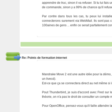
apprendre de truc, sinon il va refuser. Si tu lui fai
de commande, sinon y a 99% de chance qu'il refus
Par contre dans tous les cas, tu peux lui installe
connecterons surement via WebMail. Ils sont pas 
100aines de gens ... enfin ce serait parfaitement co
Re: Points de formation internet
Mandrake Move 2 est une autre idée pour la démo, m
un livecd).
Est-ce que ça se connectera direct au net même si i
Pout Thunderbird, je suis d'accord avec Fred sur le
théorie, on n'a pas le droit de consulter un compte m
Pour OpenOffice, pensez-vous qu'il faille attendre l