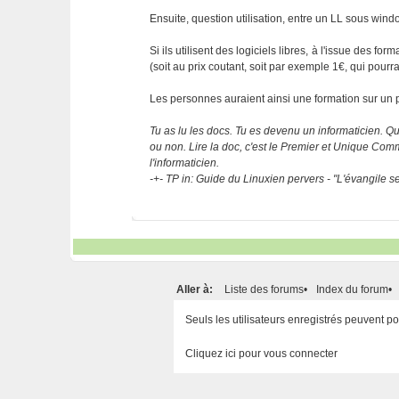
Ensuite, question utilisation, entre un LL sous windo
Si ils utilisent des logiciels libres, à l'issue des
(soit au prix coutant, soit par exemple 1€, qui pourra 
Les personnes auraient ainsi une formation sur un pr
Tu as lu les docs. Tu es devenu un informaticien. Que
ou non. Lire la doc, c'est le Premier et Unique C
l'informaticien.
-+- TP in: Guide du Linuxien pervers - "L'évangile 
Aller à:
Liste des forums
•
Index du forum
•
Seuls les utilisateurs enregistrés peuvent 
Cliquez ici pour vous connecter