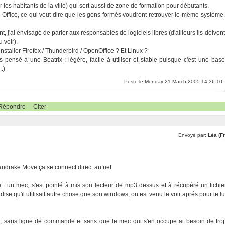
 les habitants de la ville) qui sert aussi de zone de formation pour débutants.
 Office, ce qui veut dire que les gens formés voudront retrouver le même système,
'ai envisagé de parler aux responsables de logiciels libres (d'ailleurs ils doivent
 voir).
staller Firefox / Thunderbird / OpenOffice ? Et Linux ?
ais pensé à une Beatrix : légère, facile à utiliser et stable puisque c'est une base
.)
Poste le Monday 21 March 2005 14:36:10
Répondre
Citer
Envoyé par:
Léa (F
andrake Move ça se connect direct au net
é : un mec, s'est pointé à mis son lecteur de mp3 dessus et à récupéré un fichie
se qu'il utilisait autre chose que son windows, on est venu le voir aprés pour le lu
jour, sans ligne de commande et sans que le mec qui s'en occupe ai besoin de tro