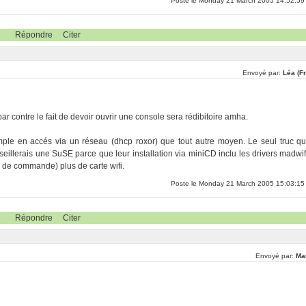
Poste le Monday 21 March 2005 14:52:59
Répondre
Citer
Envoyé par:
Léa (F
 par contre le fait de devoir ouvrir une console sera rédibitoire amha.
imple en accés via un réseau (dhcp roxor) que tout autre moyen. Le seul truc qu
onseillerais une SuSE parce que leur installation via miniCD inclu les drivers madwif
e de commande) plus de carte wifi.
Poste le Monday 21 March 2005 15:03:15
Répondre
Citer
Envoyé par:
Ma