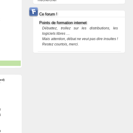
Rechercher
Ce forum !
Points de formation internet
Débattez, trollez sur les distributions, les
logiciels libres ....
Mais attention, débat ne veut pas dire insultes !
Restez courtois, merci.
red)
r
i
p