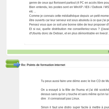
genre de ceux qui florissent partout (4 PC en accès libre pour
Bien entendu, les postes sont en WinXP / IE6 / Outlook / MS
etc ...
Comme je connais cette médiathèque depuis un petit moment, j
être ouverts car leur serveur est sous abuledu à ce que j'ai pu
Pensez vous que ce soit une bonne idée de leur proposer d'in
Et si oui, quelle distribution me conseilleriez-vous ? (j'av
d'Ubuntu donc de Debian, et en plus démontrable en livecd ..
Re: Points de formation internet
Tu peux aussi faire une démo avec le live CD de M
On a essayé à la fête de l'huma et j'ai été scotch
dessus sans qu'on y touche et sans même qu'on lui di
dire : il connaissait pas Linux.
Sinon il faut une distro super facile à mettre à 