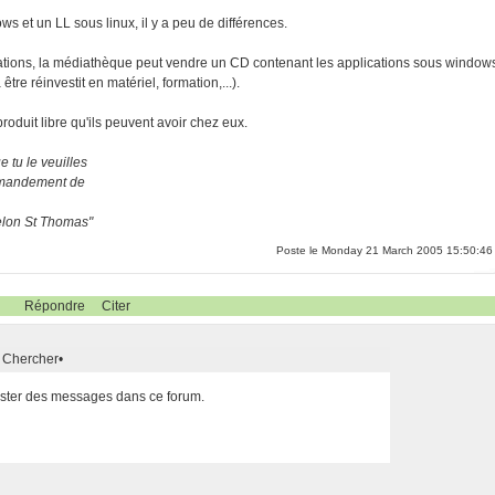
ws et un LL sous linux, il y a peu de différences.
 formations, la médiathèque peut vendre un CD contenant les applications sous window
être réinvestit en matériel, formation,...).
oduit libre qu'ils peuvent avoir chez eux.
 tu le veuilles
ommandement de
selon St Thomas"
Poste le Monday 21 March 2005 15:50:46
Répondre
Citer
Chercher
•
poster des messages dans ce forum.