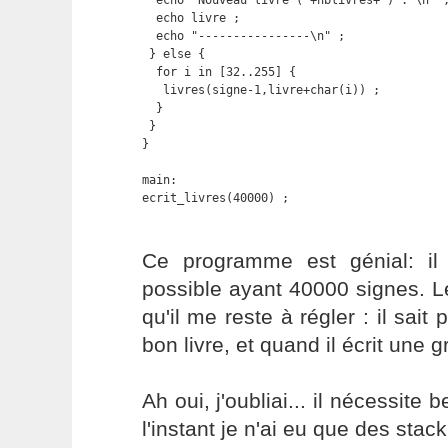
  echo "Nouveau livre ("+nblivres+") : \n" ;
  echo livre ;

  echo "----------------\n" ;

 } else {

  for i in [32..255] {

   livres(signe-1,livre+char(i)) ;

  }

 }

}

main:

ecrit_livres(40000) ;
Ce programme est génial: il é
possible ayant 40000 signes. Le
qu'il me reste à régler : il sait
bon livre, et quand il écrit une 
Ah oui, j'oubliai... il nécessit
l'instant je n'ai eu que des stack