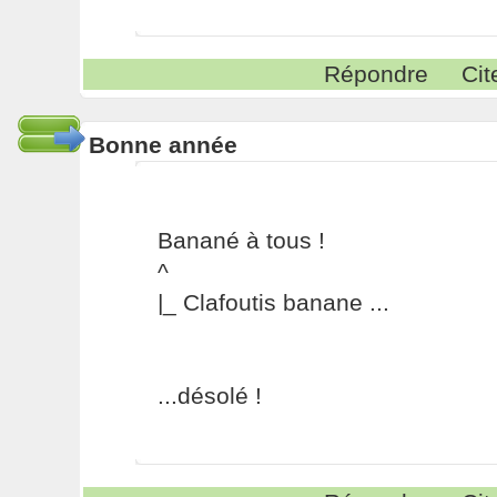
Répondre
Cit
Bonne année
Banané à tous !
^
|_ Clafoutis banane ...
...désolé !