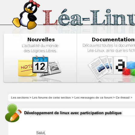
Les sections
>
Les forums de cette section
>
Les messages de ce forum
> Ce thread >
Développement de linux avec participation publique
Salut,