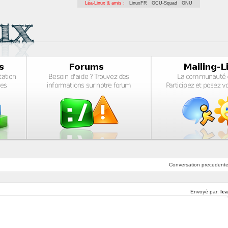
Léa-Linux & amis :
LinuxFR
GCU-Squad
GNU
Conversation
precedent
Envoyé par:
lea