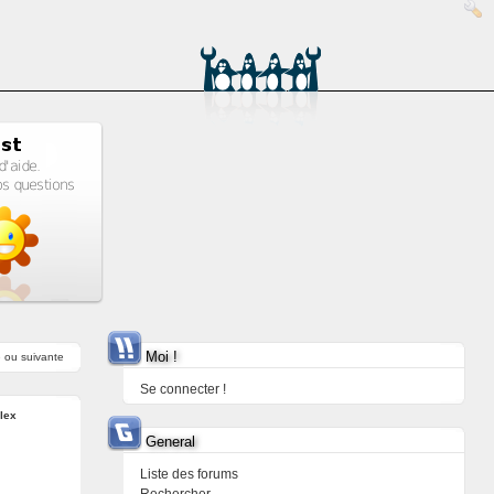
Moi !
e
ou
suivante
Se connecter !
lex
General
Liste des forums