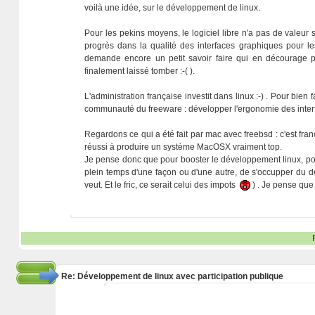
voilà une idée, sur le développement de linux.
Pour les pekins moyens, le logiciel libre n'a pas de valeur 
progrès dans la qualité des interfaces graphiques pour les n
demande encore un petit savoir faire qui en décourage p
finalement laissé tomber :-( ).
L'administration française investit dans linux :-) . Pour bien 
communauté du freeware : développer l'ergonomie des interfa
Regardons ce qui a été fait par mac avec freebsd : c'est fra
réussi à produire un système MacOSX vraiment top.
Je pense donc que pour booster le développement linux, pour
plein temps d'une façon ou d'une autre, de s'occupper d
veut. Et le fric, ce serait celui des impots
) . Je pense que 
Re: Développement de linux avec participation publique