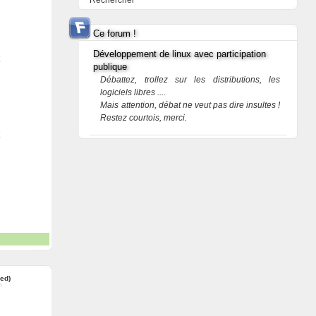
Rechercher
Ce forum !
Développement de linux avec participation
publique
Débattez, trollez sur les distributions, les
logiciels libres ....
Mais attention, débat ne veut pas dire insultes !
Restez courtois, merci.
red)