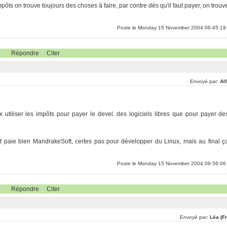
ts on trouve toujours des choses à faire, par contre dès qu'il faut payer, on trouv
Poste le Monday 15 November 2004 06:45:19
Répondre
Citer
Envoyé par:
Al
eux utiliser les impôts pour payer le devel. des logiciels libres que pour payer de
état paie bien MandrakeSoft, certes pas pour développer du Linux, mais au final ç
Poste le Monday 15 November 2004 09:56:06
Répondre
Citer
Envoyé par:
Léa (F