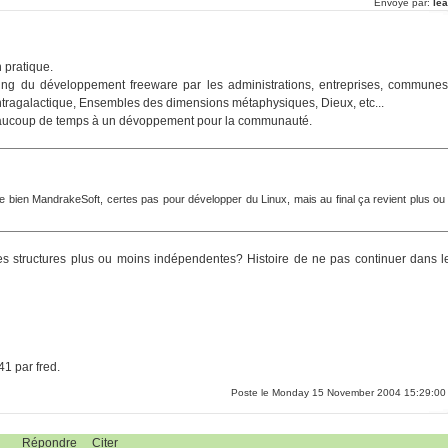
Envoyé par:
lea
 pratique.
ring du développement freeware par les administrations, entreprises, communes
ntragalactique, Ensembles des dimensions métaphysiques, Dieux, etc...
r beaucoup de temps à un dévoppement pour la communauté.
paie bien MandrakeSoft, certes pas pour développer du Linux, mais au final ça revient plus ou
tes structures plus ou moins indépendentes? Histoire de ne pas continuer dans l
41 par fred.
Poste le Monday 15 November 2004 15:29:00
Répondre
Citer