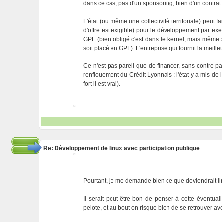
dans ce cas, pas d'un sponsoring, bien d'un contrat
L'état (ou même une collectivité territoriale) peut 
d'offre est exigible) pour le développement par exe
GPL (bien obligé c'est dans le kernel, mais même si
soit placé en GPL). L'entreprise qui fournit la meill
Ce n'est pas pareil que de financer, sans contre par
renflouement du Crédit Lyonnais : l'état y a mis de l
fort il est vrai).
Re: Développement de linux avec participation publique
Pourtant, je me demande bien ce que deviendrait li
Il serait peut-être bon de penser à cette éventual
pelote, et au bout on risque bien de se retrouver av