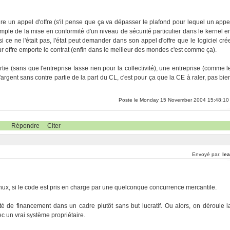
.
faire un appel d'offre (s'il pense que ça va dépasser le plafond pour lequel un appe
mple de la mise en conformité d'un niveau de sécurité particulier dans le kernel e
 ce ne l'était pas, l'état peut demander dans son appel d'offre que le logiciel cré
eur offre emporte le contrat (enfin dans le meilleur des mondes c'est comme ça).
tie (sans que l'entreprise fasse rien pour la collectivité), une entreprise (comme l
'argent sans contre partie de la part du CL, c'est pour ça que la CE à raler, pas bie
Poste le Monday 15 November 2004 15:48:10
Répondre
Citer
Envoyé par:
lea
nux, si le code est pris en charge par une quelconque concurrence mercantile.
ité de financement dans un cadre plutôt sans but lucratif. Ou alors, on déroule l
ec un vrai système propriétaire.