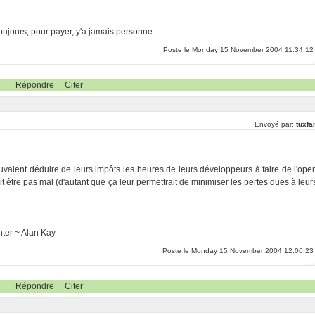
toujours, pour payer, y'a jamais personne.
Poste le Monday 15 November 2004 11:34:12
Répondre
Citer
Envoyé par:
tuxfa
uvaient déduire de leurs impôts les heures de leurs développeurs à faire de l'ope
it être pas mal (d'autant que ça leur permettrait de minimiser les pertes dues à leur
enter ~ Alan Kay
Poste le Monday 15 November 2004 12:06:23
Répondre
Citer