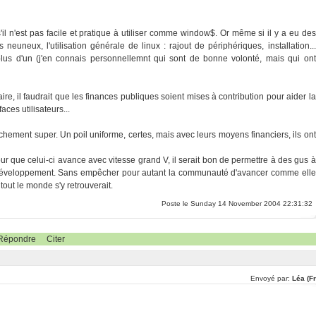
s'il n'est pas facile et pratique à utiliser comme window$. Or même si il y a eu des
euneux, l'utilisation générale de linux : rajout de périphériques, installation...
lus d'un (j'en connais personnellemnt qui sont de bonne volonté, mais qui ont
faire, il faudrait que les finances publiques soient mises à contribution pour aider la
ces utilisateurs...
nchement super. Un poil uniforme, certes, mais avec leurs moyens financiers, ils ont
 que celui-ci avance avec vitesse grand V, il serait bon de permettre à des gus à
u développement. Sans empêcher pour autant la communauté d'avancer comme elle
tout le monde s'y retrouverait.
Poste le Sunday 14 November 2004 22:31:32
Répondre
Citer
Envoyé par:
Léa (F