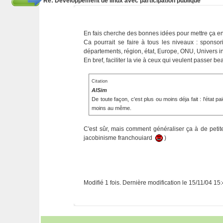
Re: Développement de linux avec participation publique
En fais cherche des bonnes idées pour mettre ça en
Ca pourrait se faire à tous les niveaux : sponso
départements, région, état, Europe, ONU, Univers i
En bref, faciliter la vie à ceux qui veulent passe
Citation
AlSim
De toute façon, c'est plus ou moins déja fait : l'état 
moins au même.
C'est sûr, mais comment généraliser ça à de peti
jacobinisme franchouiard
)
Modifié 1 fois. Dernière modification le 15/11/04 15: