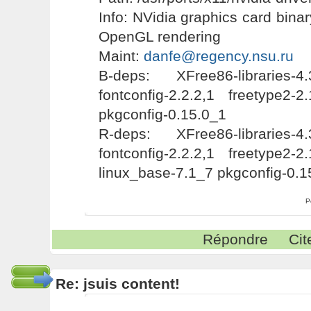
Info: NVidia graphics card binar
OpenGL rendering
Maint:
danfe@regency.nsu.ru
B-deps: XFree86-libraries-4
fontconfig-2.2.2,1 freetype2-
pkgconfig-0.15.0_1
R-deps: XFree86-libraries-4
fontconfig-2.2.2,1 freetype2-
linux_base-7.1_7 pkgconfig-0.1
P
Répondre
Cit
Re: jsuis content!