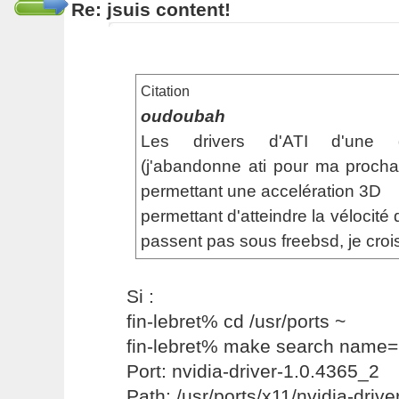
Re: jsuis content!
Citation
oudoubah
Les drivers d'ATI d'une q
(j'abandonne ati pour ma procha
permettant une accelération 3D
permettant d'atteindre la vélocité
passent pas sous freebsd, je croi
Si :
fin-lebret% cd /usr/ports ~
fin-lebret% make search name=n
Port: nvidia-driver-1.0.4365_2
Path: /usr/ports/x11/nvidia-drive