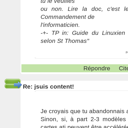
tu le veuilles
ou non. Lire la doc, c'est 
Commandement de
l'informaticien.
-+- TP in: Guide du Linuxien 
selon St Thomas"
P
Répondre
Cit
Re: jsuis content!
Je croyais que tu abandonnais at
Sinon, si, à part 2-3 modèles
cartes ati peuvent être accéléré