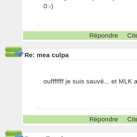
0:-)
Répondre
Cit
Re: mea culpa
oufffffff je suis sauvé... et MLK
Répondre
Cit