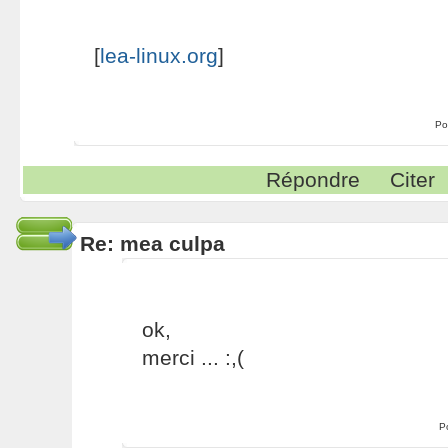
[
lea-linux.org
]
Po
Répondre
Citer
Re: mea culpa
ok,
merci ... :,(
P