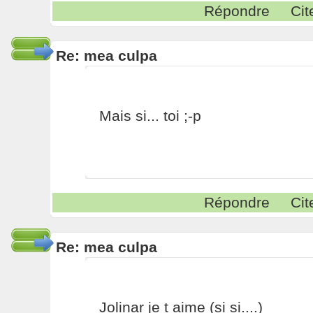
Répondre
Cit
Re: mea culpa
Mais si... toi ;-p
Répondre
Cit
Re: mea culpa
Jolinar je t aime (si si....)