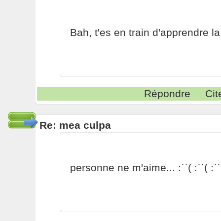
Bah, t'es en train d'apprendre la
Répondre
Cit
Re: mea culpa
personne ne m'aime... :``( :``( :``