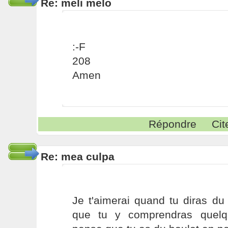
Re: meli melo
:-F
208
Amen
Répondre
Cit
Re: mea culpa
Je t'aimerai quand tu diras d
que tu y comprendras quelq