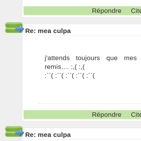
Répondre
Cit
Re: mea culpa
j'attends toujours que mes 
remis.... :,( :,(
:``( :``( :``( :``( :``(
Répondre
Cit
Re: mea culpa