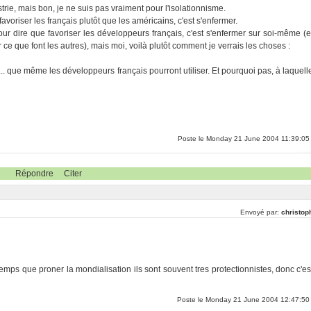
strie, mais bon, je ne suis pas vraiment pour l'isolationnisme.
t favoriser les français plutôt que les américains, c'est s'enfermer.
r dire que favoriser les développeurs français, c'est s'enfermer sur soi-même (e
tter ce que font les autres), mais moi, voilà plutôt comment je verrais les choses :
s... que même les développeurs français pourront utiliser. Et pourquoi pas, à laquell
Poste le Monday 21 June 2004 11:39:05
Répondre
Citer
Envoyé par:
christop
temps que proner la mondialisation ils sont souvent tres protectionnistes, donc c'es
Poste le Monday 21 June 2004 12:47:50