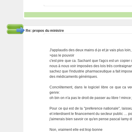
Re: propos du ministre
J'applaudis des deux mains d-jo et je vais plus loin,
>pas le pouvoir
c'est pire que ca. Sachant que l'agcs est un copier
nous à nous voir imposées des lois trés contraignan
sachez que l'industrie pharmaceutique a fait impo
des médicaments génériques.
Concrètement, dans le logiciel libre ce que ca veu
genre:
oh bin on n'a pas le droit de passer au libre ! mince
Pour ce qui est de la "preference nationale", lais
et interdisent le financement du secteur public .... p
j'aimerais bien savoir ce qu'en pense pascal lamy de
Non, vraiment elle est trop bonne