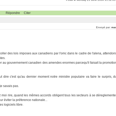
Répondre
Citer
Envoyé par:
ma
 coller des lois imposes aux canadiens par l'omc dans le cadre de l'alena, attendon
tes.
ser au gouvernement canadien des amendes enormes parcequ'il faisait la promotio
t dire c'est qu'au dernier moment notre ministre populaire va faire le surpris, d
 je savais pas.
sez moi rire, quand les mêmes accords obligent tous les secteurs à se déreglemente
our éviter la préference nationale...
s logiciels libre.