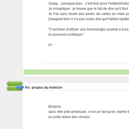
Ouaip... pourquoi pas... c'est bon pour l'emploi/indu
Je m'explique : je trouve que le fait de dire qu'il fau
Je n'ai sans doute pas assez de cartes en main pou
j'imagine bien il n'a pas voulu dire qu'il fallait reje
"C'est bien d'utiliser une technologie ouverte à tou
ils pourront contribuer."
A+
Re: propos du ministre
Bonjour,
sans etre anti-américain, il est un fait qu'en meme 
un juste retour des choses.