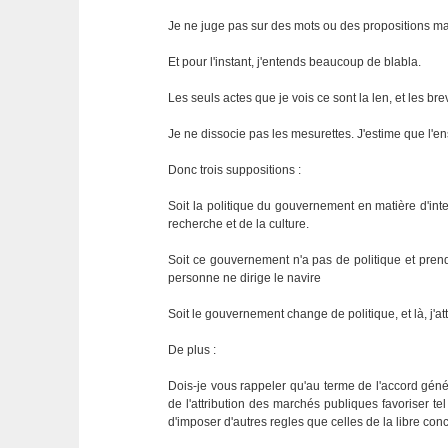
Je ne juge pas sur des mots ou des propositions ma
Et pour l'instant, j'entends beaucoup de blabla.
Les seuls actes que je vois ce sont la len, et les bre
Je ne dissocie pas les mesurettes. J'estime que l'en
Donc trois suppositions :
Soit la politique du gouvernement en matière d'intel
recherche et de la culture.
Soit ce gouvernement n'a pas de politique et prend
personne ne dirige le navire
Soit le gouvernement change de politique, et là, j'at
De plus :
Dois-je vous rappeler qu'au terme de l'accord géné
de l'attribution des marchés publiques favoriser tel
d'imposer d'autres regles que celles de la libre con