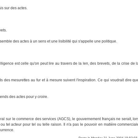
is sur des actes.
vets.
semble des actes à un sens et une lisibilité qui s'appelle une politique.
ligence est celle qu'on peut lire au travers de la len, des brevets, de la crise de l
s des mesurettes au fur et à mesure suivent l'inspiration. Ce qui voudrait dire qu
tends des actes pour y croire.
ral sur le commerce des services (AGCS), le gouvernement français ne serait, lor
 ou tel acteur pour tel ou telle raison. Il n'a pas le pouvoir en matière commercial
currence.
Poste le Monday 21 June 2004 15:52:03