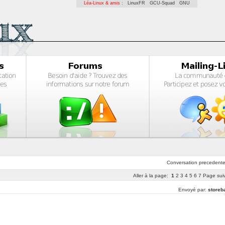
Léa-Linux & amis :
LinuxFR
GCU-Squad
GNU
Conversation
precedent
Aller à la page:
1
2
3
4
5
6
7
Page sui
Envoyé par:
storeb