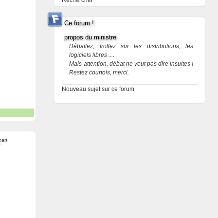
Rechercher
Ce forum !
propos du ministre
Débattez, trollez sur les distributions, les
logiciels libres ....
Mais attention, débat ne veut pas dire insultes !
Restez courtois, merci.
Nouveau sujet sur ce forum
can