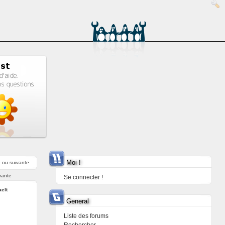
Moi !
e
ou
suivante
vante
Se connecter !
aelt
General
Liste des forums