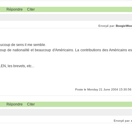
Répondre
Citer
Envoyé par:
BoogieWoo
aucoup de sens il me semble.
oup de nationalité et beaucoup d'Américains. La contributions des Américains es
EN, les brevets, etc...
Poste le Monday 21 June 2004 15:30:56
Répondre
Citer
Envoyé par: