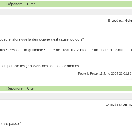
Répondre
Citer
Envoyé par:
Golg
gueule, alors que la démocratie c'est cause toujours"
rus? Ressortir la guillotine? Faire de Real TiVi? Bloquer un chare d'assaut le 1
qu'on pousse les gens vers des solutions extrèmes.
Poste le Friday 11 June 2004 22:02:32
Répondre
Citer
Envoyé par:
Jiel (
n de se passer"