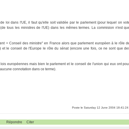
de loi dans l'UE, il faut qu'elle soit validée par le parlement (pour lequel on vot
s (de tous les ministres de l'UE) dans les mêmes termes. La commision n'est qu
dent + Conseil des ministre" en France alors que parlement européen à le rôle d
) et le conseil de l'Europe le rôle du sénat (encore une fois, ce ne sont que de
s lois européennes mais bien le parlement et le conseil de l'union qui eux ont pou
e (aucune connotation dans ce terme).
Poste le Saturday 12 June 2004 18:41:24
Répondre
Citer