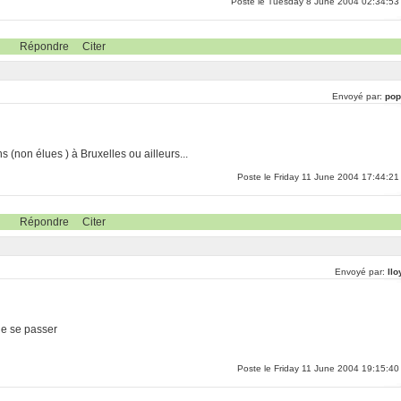
Poste le Tuesday 8 June 2004 02:34:53
Répondre
Citer
Envoyé par:
pop
 (non élues ) à Bruxelles ou ailleurs...
Poste le Friday 11 June 2004 17:44:21
Répondre
Citer
Envoyé par:
llo
 de se passer
Poste le Friday 11 June 2004 19:15:40