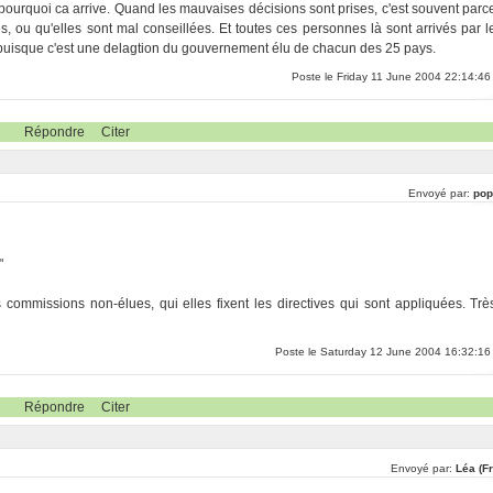
pourquoi ca arrive. Quand les mauvaises décisions sont prises, c'est souvent parc
u qu'elles sont mal conseillées. Et toutes ces personnes là sont arrivés par l
 puisque c'est une delagtion du gouvernement élu de chacun des 25 pays.
Poste le Friday 11 June 2004 22:14:46
Répondre
Citer
Envoyé par:
pop
"
commissions non-élues, qui elles fixent les directives qui sont appliquées. Trè
Poste le Saturday 12 June 2004 16:32:16
Répondre
Citer
Envoyé par:
Léa (F