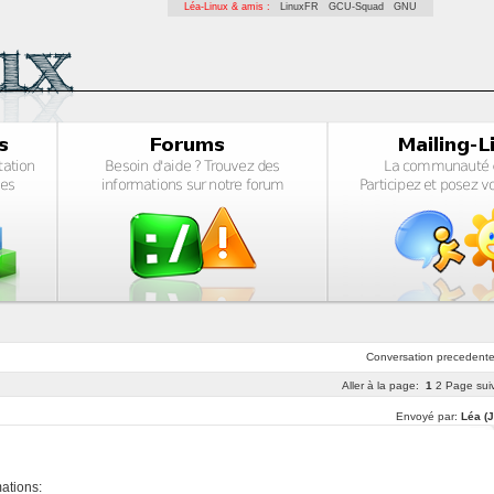
Léa-Linux & amis :
LinuxFR
GCU-Squad
GNU
Conversation
precedent
Aller à la page:
1
2
Page sui
Envoyé par:
Léa (J
mations: