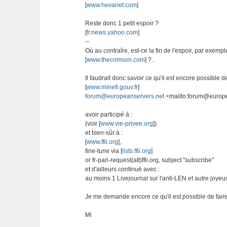
[
www.hevanet.com
]
Reste donc 1 petit espoir ?
[
fr.news.yahoo.com
]
--
Où au contraîre, est-ce la fin de l'espoir, par exemple
[
www.thecrimson.com
] ?..
Il faudrait donc savoir ce qu'il est encore possible d
[
www.minefi.gouv.fr
]
forum@europeanservers.net
<mailto:forum@europe
avoir participé à :
(voir [
www.vie-privee.org
]).
et bien-sûr à :
[
www.ffii.org
],
fine-tune via [
lists.ffii.org
]
or fr-parl-request(att)ffii.org, subject "subscribe"
et d'ailleurs continué avec :
au moins 1 Livejournal sur l'anti-LEN et autre joyeus
Je me demande encore ce qu'il est possible de faire 
Mi