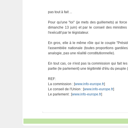
pas tout à fait ...
Pour qu'une "loi" (je mets des guillemets) ai force 
dimanche 13 juin) et par le conseil des ministre
l'exécutif par le législateur.
En gros, elle à le même rôle qui le couple "Prési
l'assemblée nationale (toutes proportions gardées
analogie, pas une réalité constitutionnelle).
En tout cas, ce n'est pas la commission qui fait le
partie (le parlement) une légitimité d'élu du peupl
REF:
La commission : [
www.info-europe.fr
]
Le conseil de l'Union : [
www.info-europe.fr
]
Le parlement : [
www.info-europe.fr
]