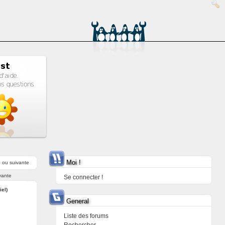
Moi !
e
ou
suivante
vante
Se connecter !
iel)
General
Liste des forums