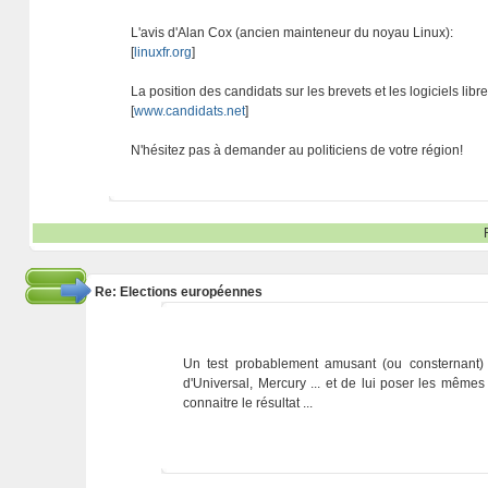
L'avis d'Alan Cox (ancien mainteneur du noyau Linux):
[
linuxfr.org
]
La position des candidats sur les brevets et les logiciels libre
[
www.candidats.net
]
N'hésitez pas à demander au politiciens de votre région!
Re: Elections européennes
Un test probablement amusant (ou consternant)
d'Universal, Mercury ... et de lui poser les mêmes
connaitre le résultat ...