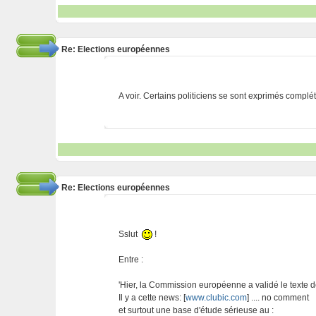
Re: Elections européennes
A voir. Certains politiciens se sont exprimés compl
Re: Elections européennes
Sslut
!
Entre :
'Hier, la Commission européenne a validé le texte de
Il y a cette news: [
www.clubic.com
] .... no comment
et surtout une base d'étude sérieuse au :