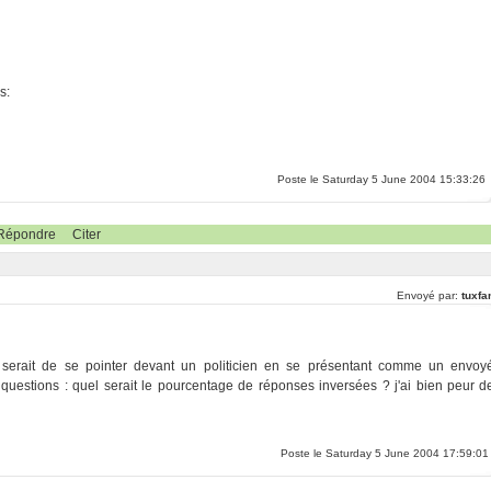
s:
Poste le Saturday 5 June 2004 15:33:26
Répondre
Citer
Envoyé par:
tuxfa
 serait de se pointer devant un politicien en se présentant comme un envoy
 questions : quel serait le pourcentage de réponses inversées ? j'ai bien peur d
Poste le Saturday 5 June 2004 17:59:01