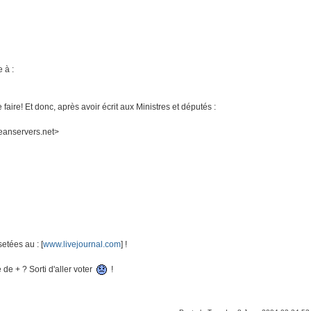
 à :
e faire! Et donc, après avoir écrit aux Ministres et députés :
anservers.net>
etées au : [
www.livejournal.com
] !
de + ? Sorti d'aller voter
!