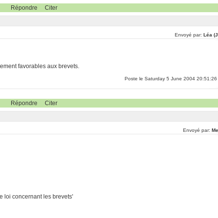
Répondre
Citer
Envoyé par:
Léa (J
étement favorables aux brevets.
Poste le Saturday 5 June 2004 20:51:26
Répondre
Citer
Envoyé par:
Me
 loi concernant les brevets'