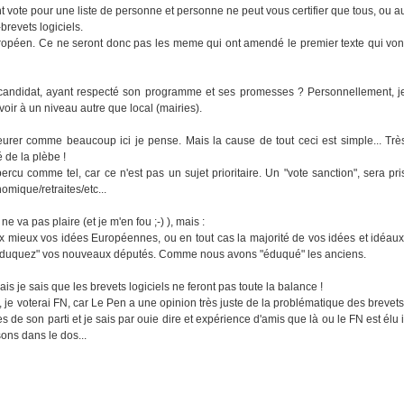
t vote pour une liste de personne et personne ne peut vous certifier que tous, ou a
brevets logiciels.
uropéen. Ce ne seront donc pas les meme qui ont amendé le premier texte qui von
n candidat, ayant respecté son programme et ses promesses ? Personnellement, j
voir à un niveau autre que local (mairies).
oeurer comme beaucoup ici je pense. Mais la cause de tout ceci est simple... Trè
é de la plèbe !
ercu comme tel, car ce n'est pas un sujet prioritaire. Un "vote sanction", sera pri
mique/retraites/etc...
e va pas plaire (et je m'en fou ;-) ), mais :
 aux mieux vos idées Européennes, ou en tout cas la majorité de vos idées et idéaux
uis "éduquez" vos nouveaux députés. Comme nous avons "éduqué" les anciens.
ais je sais que les brevets logiciels ne feront pas toute la balance !
 je voterai FN, car Le Pen a une opinion très juste de la problématique des brevets
s de son parti et je sais par ouie dire et expérience d'amis que là ou le FN est élu i
ons dans le dos...