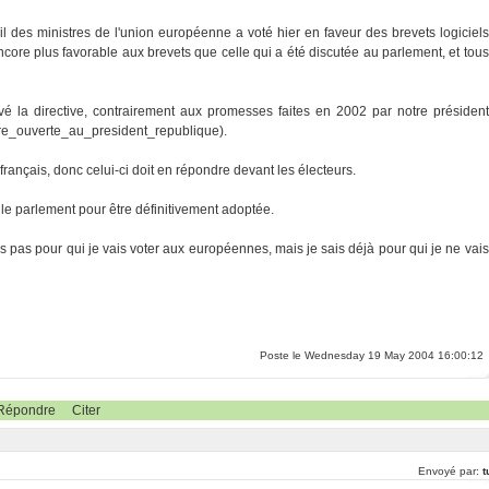
 des ministres de l'union européenne a voté hier en faveur des brevets logiciels
 encore plus favorable aux brevets que celle qui a été discutée au parlement, et tous
 la directive, contrairement aux promesses faites en 2002 par notre président
tre_ouverte_au_president_republique).
ançais, donc celui-ci doit en répondre devant les électeurs.
le parlement pour être définitivement adoptée.
s pas pour qui je vais voter aux européennes, mais je sais déjà pour qui je ne vais
Poste le Wednesday 19 May 2004 16:00:12
Répondre
Citer
Envoyé par:
t