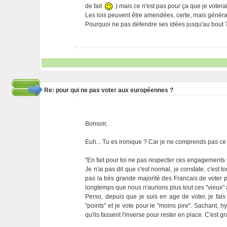
de fait
) mais ce n'est pas pour ça que je vote
Les lois peuvent être amendées, certe, mais général
Pourquoi ne pas défendre ses idées jusqu'au bout 
Re: pour qui ne pas voter aux européennes ?
Bonsoir,
Euh... Tu es ironique ? Car je ne comprends pas ce 
"En fait pour toi ne pas respecter ces engagements 
Je n'ai pas dit que c'est normal, je constate, c'est to
pas la très grande majorité des Francais de voter
longtemps que nous n'aurions plus tout ces "vieux" a
Perso, depuis que je suis en age de voter, je fais
"points" et je vote pour le "moins pire". Sachant, 
qu'ils fassent l'inverse pour rester en place. C'est 