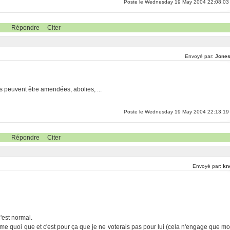
Poste le Wednesday 19 May 2004 22:08:03
Répondre
Citer
Envoyé par:
Jones
es peuvent être amendées, abolies, ...
Poste le Wednesday 19 May 2004 22:13:19
Répondre
Citer
Envoyé par:
kn
'est normal.
e quoi que et c'est pour ça que je ne voterais pas pour lui (cela n'engage que mo