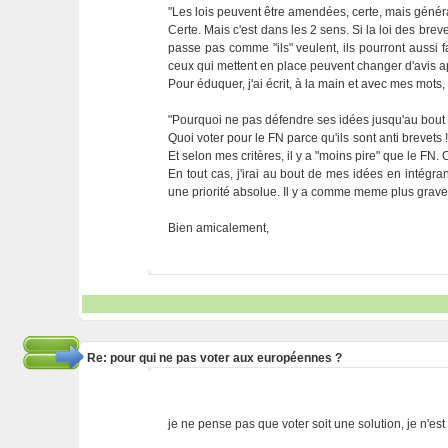
"Les lois peuvent être amendées, certe, mais généra
Certe. Mais c'est dans les 2 sens. Si la loi des brev
passe pas comme "ils" veulent, ils pourront aussi fa
ceux qui mettent en place peuvent changer d'avis apr
Pour éduquer, j'ai écrit, à la main et avec mes mots
"Pourquoi ne pas défendre ses idées jusqu'au bout 
Quoi voter pour le FN parce qu'ils sont anti brevets 
Et selon mes critères, il y a "moins pire" que le FN. Ou
En tout cas, j'irai au bout de mes idées en intégr
une priorité absolue. Il y a comme meme plus grave e
Bien amicalement,
Re: pour qui ne pas voter aux européennes ?
je ne pense pas que voter soit une solution, je n'est