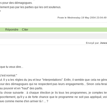
rais pour des démagogues.
ement pas par les parties qui les ont soutenus.
?
Poste le Wednesday 19 May 2004 23:04:49
Répondre
Citer
Envoyé par:
Jones
que tu veux dire...
c'est normal."
ut. Il y a les régles du jeu et leur "interpretations". Enfin, il semble que cela ne gén
 pour des démagogues qui ne respectent pas leurs engagements... Sinon cela ferai
u pouvoir et en "haut" des partis.
 la chose suivante : à chaque élection je lis tous les programmes, je comptes le
hypocritement, qu'il y a de forte chance que le programme ne soit pas appliqué, voi
grave comme meme d'en arriver là ! ... ?