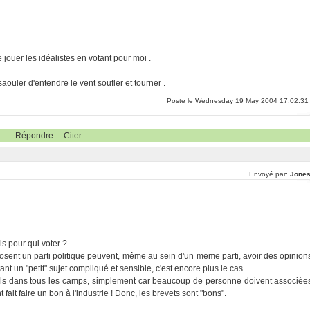
e jouer les idéalistes en votant pour moi .
saouler d'entendre le vent soufler et tourner .
Poste le Wednesday 19 May 2004 17:02:31
Répondre
Citer
Envoyé par:
Jones
is pour qui voter ?
sent un parti politique peuvent, même au sein d'un meme parti, avoir des opinion
tant un "petit" sujet compliqué et sensible, c'est encore plus le cas.
iciels dans tous les camps, simplement car beaucoup de personne doivent associée
t fait faire un bon à l'industrie ! Donc, les brevets sont "bons".