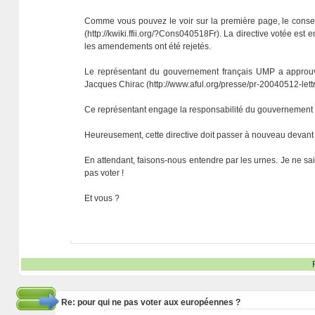
Comme vous pouvez le voir sur la première page, le conseil
(http://kwiki.ffii.org/?Cons040518Fr). La directive votée est
les amendements ont été rejetés.
Le représentant du gouvernement français UMP a approuvé
Jacques Chirac (http://www.aful.org/presse/pr-20040512-let
Ce représentant engage la responsabilité du gouvernement fr
Heureusement, cette directive doit passer à nouveau devant 
En attendant, faisons-nous entendre par les urnes. Je ne sai
pas voter !
Et vous ?
Re: pour qui ne pas voter aux européennes ?