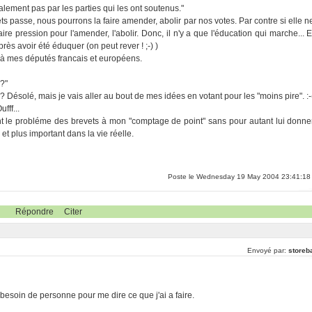
lement pas par les parties qui les ont soutenus."
ets passe, nous pourrons la faire amender, abolir par nos votes. Par contre si elle n
ire pression pour l'amender, l'abolir. Donc, il n'y a que l'éducation qui marche... E
ès avoir été éduquer (on peut rever ! ;-) )
, à mes députés francais et européens.
?"
!? Désolé, mais je vais aller au bout de mes idées en votant pour les "moins pire". :-
fff...
ant le probléme des brevets à mon "comptage de point" sans pour autant lui donne
t plus important dans la vie réelle.
Poste le Wednesday 19 May 2004 23:41:18
Répondre
Citer
Envoyé par:
storeb
 besoin de personne pour me dire ce que j'ai a faire.