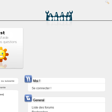
Moi !
e
ou
suivante
vante
Se connecter !
ice)
General
Liste des forums