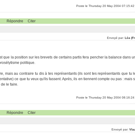
Poste le Thursday 20 May 2004 07:15:42
Répondre
Citer
Envoyé par:
Léa (F
st que la position sur les brevets de certains partis fera pencher la balance dans u
rosélytisme politique.
re, mais au contraire tu dis à tes représentants (ils sont tes représentants que tu l
ntative) ce que tu veux qu'ils fassent. Après, ils en tiennent compte ou pas : mais s
de le faire.
Poste le Thursday 20 May 2004 08:16:24
Répondre
Citer
Envoyé par:
Vla