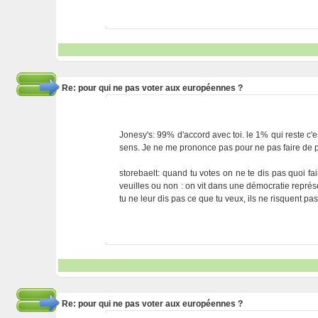
Re: pour qui ne pas voter aux européennes ?
Jonesy's: 99% d'accord avec toi. le 1% qui reste c'e
sens. Je ne me prononce pas pour ne pas faire de p
storebaelt: quand tu votes on ne te dis pas quoi fai
veuilles ou non : on vit dans une démocratie représe
tu ne leur dis pas ce que tu veux, ils ne risquent pas 
Re: pour qui ne pas voter aux européennes ?