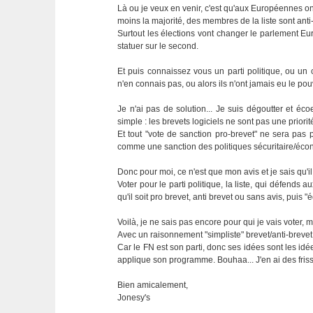
Là ou je veux en venir, c'est qu'aux Européennes on
moins la majorité, des membres de la liste sont anti-
Surtout les élections vont changer le parlement E
statuer sur le second.
Et puis connaissez vous un parti politique, ou u
n'en connais pas, ou alors ils n'ont jamais eu le pou
Je n'ai pas de solution... Je suis dégoutter et éc
simple : les brevets logiciels ne sont pas une priorit
Et tout "vote de sanction pro-brevet" ne sera pas p
comme une sanction des politiques sécuritaire/écono
Donc pour moi, ce n'est que mon avis et je sais qu'il n
Voter pour le parti politique, la liste, qui défends
qu'il soit pro brevet, anti brevet ou sans avis, p
Voilà, je ne sais pas encore pour qui je vais voter, m
Avec un raisonnement "simpliste" brevet/anti-brevet,
Car le FN est son parti, donc ses idées sont les idée
applique son programme. Bouhaa... J'en ai des friss
Bien amicalement,
Jonesy's