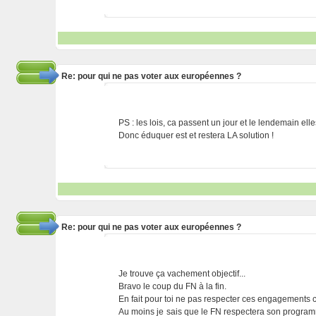
Re: pour qui ne pas voter aux européennes ?
PS : les lois, ca passent un jour et le lendemain ell
Donc éduquer est et restera LA solution !
Re: pour qui ne pas voter aux européennes ?
Je trouve ça vachement objectif...
Bravo le coup du FN à la fin.
En fait pour toi ne pas respecter ces engagements c
Au moins je sais que le FN respectera son programm