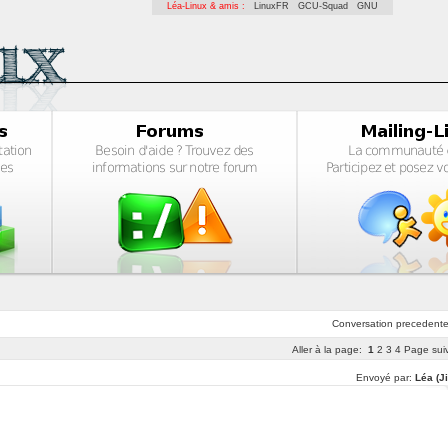
Léa-Linux & amis :
LinuxFR
GCU-Squad
GNU
Conversation
precedent
Aller à la page:
1
2
3
4
Page sui
Envoyé par:
Léa (J