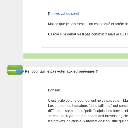
[
fr.news.yahoo.com
]
Moi ce que je sais c'est qu'on est bafoué et arrête d
Désolé si le débat n'est pas constructif mais je suis 
Re: pour qui ne pas voter aux européennes ?
Bonsoir,
C'est facile de dire pour qui ont ne va pas voter ! Ma
Les personnes humaines (donc faillibles) qui compo
différentes sur certains "petits" sujets. Les brevets é
Je crois qu'il y a des pro et des anti brevets log
les brevets logiciels aux brevets de l'industrie qui on