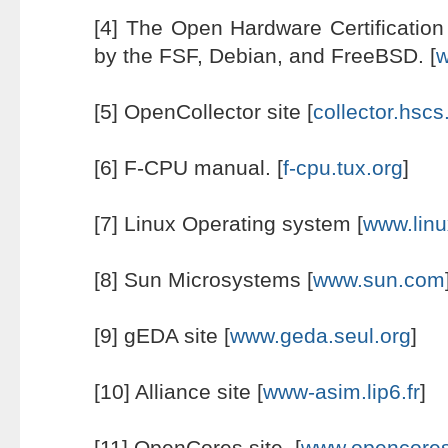
[4] The Open Hardware Certificatio
by the FSF, Debian, and FreeBSD. [
w
[5] OpenCollector site [
collector.hsc
[6] F-CPU manual. [
f-cpu.tux.org
]
[7] Linux Operating system [
www.linu
[8] Sun Microsystems [
www.sun.com
[9] gEDA site [
www.geda.seul.org
]
[10] Alliance site [
www-asim.lip6.fr
]
[11] OpenCores site. [
www.opencores