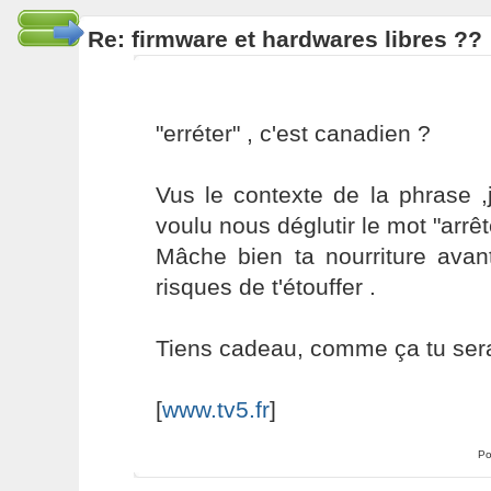
Re: firmware et hardwares libres ??
"erréter" , c'est canadien ?
Vus le contexte de la phrase ,
voulu nous déglutir le mot "arrête
Mâche bien ta nourriture avant
risques de t'étouffer .
Tiens cadeau, comme ça tu sera
[
www.tv5.fr
]
Po