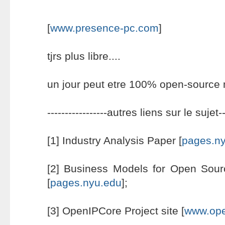
[
www.presence-pc.com
]
tjrs plus libre....
un jour peut etre 100% open-source
-----------------autres liens sur le sujet---
[1] Industry Analysis Paper [
pages.n
[2] Business Models for Open Sou
[
pages.nyu.edu
];
[3] OpenIPCore Project site [
www.ope