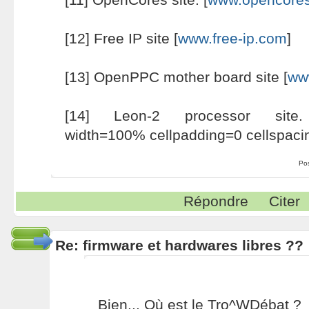
[12] Free IP site [
www.free-ip.com
]
[13] OpenPPC mother board site [
ww
[14] Leon-2 processor site
width=100% cellpadding=0 cellspaci
Po
Répondre
Citer
Re: firmware et hardwares libres ??
Bien... Où est le Tro^WDébat ?