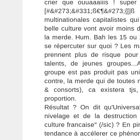
crier que ouuaaaiiis ! super
[#&#273;&#331;ß€¶&#273
multinationales capitalistes qu
belle culture vont avoir moins 
la merde. Hum. Bah les 15 ou 
se répercuter sur quoi ? Les 
prennent plus de risque pour
talents, de jeunes groupes...
groupe est pas produit pas uni
contre, la merde qui de toutes
& consorts), ca existera tj
proportion.
Résultat ? On dit qu'Universa
nivelage et de la destruction 
culture francaise" (/sic) ? En pi
tendance à accélerer ce phénom