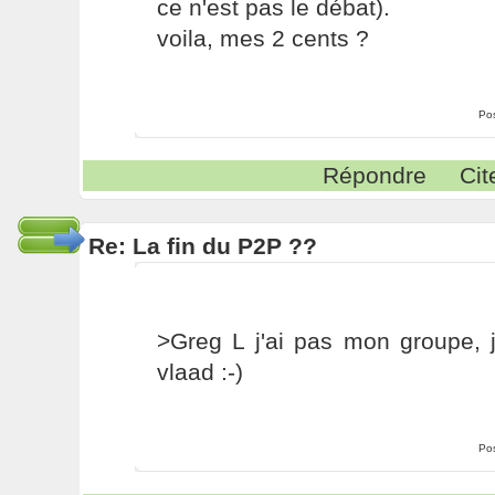
ce n'est pas le débat).
voila, mes 2 cents ?
Po
Répondre
Cit
Re: La fin du P2P ??
>Greg L j'ai pas mon groupe, j
vlaad :-)
Po