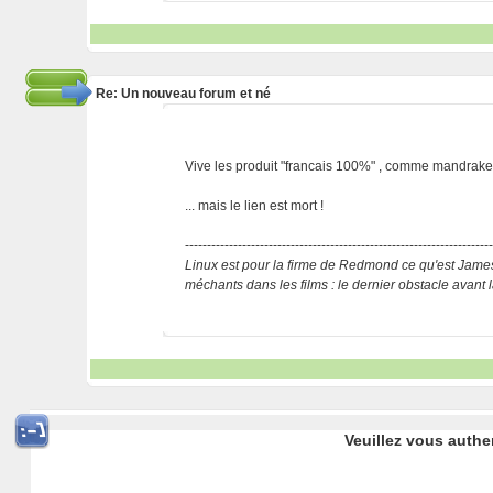
Re: Un nouveau forum et né
Vive les produit "francais 100%" , comme mandrake ,
... mais le lien est mort !
---------------------------------------------------------------------
Linux est pour la firme de Redmond ce qu'est Jame
méchants dans les films : le dernier obstacle avant
Veuillez vous authe