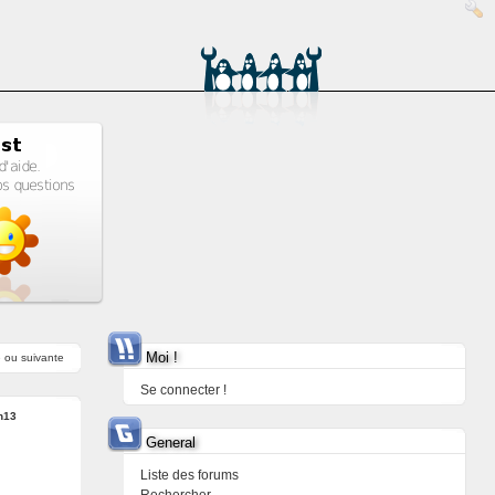
Moi !
e
ou
suivante
Se connecter !
n13
General
Liste des forums