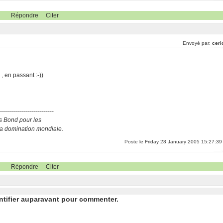
Répondre
Citer
Envoyé par:
ceri
 en passant :-))
----------------------------
s Bond pour les
 la domination mondiale.
Poste le Friday 28 January 2005 15:27:39
Répondre
Citer
ntifier auparavant pour commenter.