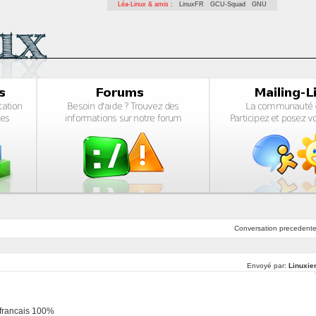
Léa-Linux & amis :
LinuxFR
GCU-Squad
GNU
Conversation
precedent
Envoyé par:
Linuxie
n francais 100%