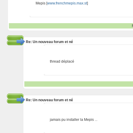
Mepis [
www.frenchmepis.max.st
]
Re: Un nouveau forum et né
thread déplacé
Re: Un nouveau forum et né
jamais pu installer la Mepis ...