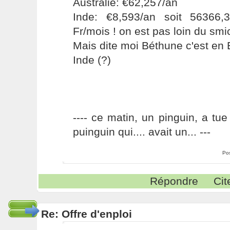
Australie: €62,257/an
Inde: €8,593/an soit 56366,
Fr/mois ! on est pas loin du smic
Mais dite moi Béthune c'est en
Inde (?)
---- ce matin, un pinguin, a tue
puinguin qui.... avait un... ---
Po
Répondre
Cit
Re: Offre d'enploi