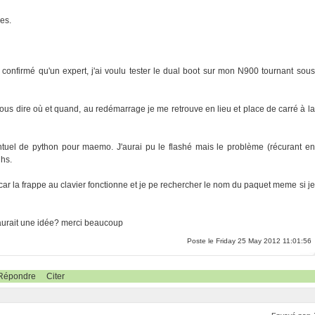
les.
onfirmé qu'un expert, j'ai voulu tester le dual boot sur mon N900 tournant sous
us dire où et quand, au redémarrage je me retrouve en lieu et place de carré à la
ventuel de python pour maemo. J'aurai pu le flashé mais le problème (récurant en
hs.
car la frappe au clavier fonctionne et je pe rechercher le nom du paquet meme si je
aurait une idée? merci beaucoup
Poste le Friday 25 May 2012 11:01:56
Répondre
Citer