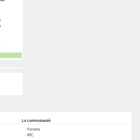
Jiel
e
a
La communauté
Forums
IRC