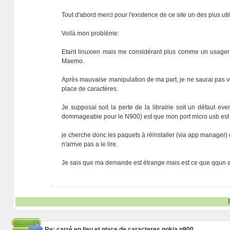
Tout d'abord merci pour l'existence de ce site un des plus uti
Voilà mon problème:
Etant linuxien mais me considérant plus comme un usager c
Maemo.
Après mauvaise manipulation de ma part, je ne saurai pas vo
place de caractères.
Je supposai soit la perte de la librairie soit un défaut e
dommageable pour le N900) est que mon port micro usb est 
je cherche donc les paquets à réinstaller (via app manager) 
n'arrive pas a le lire.
Je sais que ma demande est étrange mais est ce que qqun 
Re: carré en lieu et place de caracteres nokia n900