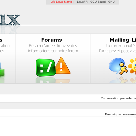
Léa-Linux & amis :
LinuxFR
GCU-Squad
GNU
Conversation
precedent
Envoyé par:
maemou