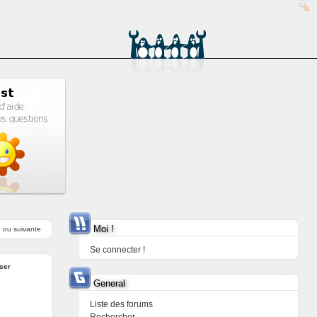
Moi !
e
ou
suivante
Se connecter !
ser
General
Liste des forums