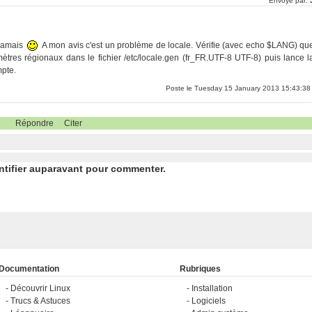
Envoyé par:
 jamais
A mon avis c'est un problème de locale. Vérifie (avec echo $LANG) qu
ètres régionaux dans le fichier /etc/locale.gen (fr_FR.UTF-8 UTF-8) puis lance l
mpte.
Poste le Tuesday 15 January 2013 15:43:38
Répondre
Citer
ntifier auparavant pour commenter.
Documentation
Rubriques
Découvrir Linux
Installation
Trucs & Astuces
Logiciels