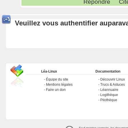
Répondre
Cit
Veuillez vous authentifier aupara
Léa-Linux
Documentation
Équipe du site
Découvrir Linux
Mentions légales
Trucs & Astuces
Faire un don
Léannuaire
Logithèque
Pilothèque
Sauf mention contraire, les document