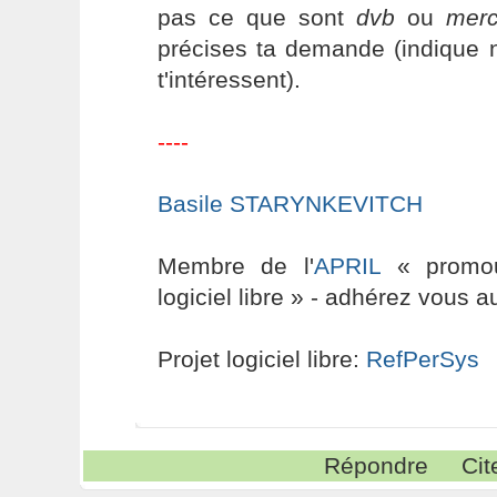
pas ce que sont
dvb
ou
merc
précises ta demande (indique 
t'intéressent).
----
Basile STARYNKEVITCH
Membre de l'
APRIL
« promouv
logiciel libre » - adhérez vous a
Projet logiciel libre:
RefPerSys
Répondre
Cit