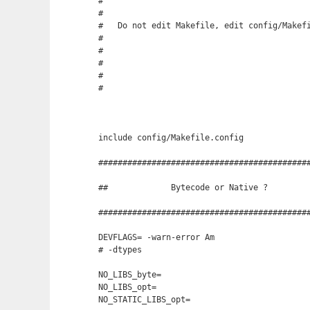
#

#

#   Do not edit Makefile, edit config/Makefi
# 

# 

# 

# 

# 

include config/Makefile.config

############################################
##             Bytecode or Native ?

############################################
DEVFLAGS= -warn-error Am  

# -dtypes

NO_LIBS_byte=

NO_LIBS_opt=

NO_STATIC_LIBS_opt=
