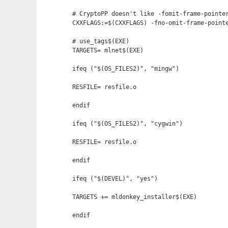
# CryptoPP doesn't like -fomit-frame-pointer
CXXFLAGS:=$(CXXFLAGS) -fno-omit-frame-pointe
# use_tags$(EXE)

TARGETS= mlnet$(EXE)

ifeq ("$(OS_FILES2)", "mingw")

RESFILE= resfile.o

endif

ifeq ("$(OS_FILES2)", "cygwin")

RESFILE= resfile.o

endif

ifeq ("$(DEVEL)", "yes")

TARGETS += mldonkey_installer$(EXE)

endif