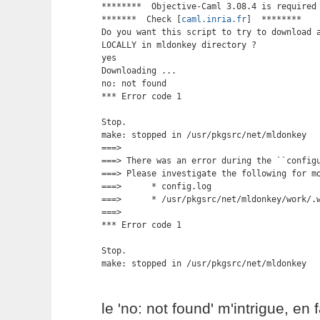
********  Objective-Caml 3.08.4 is required 
*******  Check [
caml.inria.fr
]  ********

Do you want this script to try to download a
LOCALLY in mldonkey directory ?

yes

Downloading ...

no: not found

*** Error code 1

Stop.

make: stopped in /usr/pkgsrc/net/mldonkey

===> 

===> There was an error during the ``configu
===> Please investigate the following for mo
===>      * config.log

===>      * /usr/pkgsrc/net/mldonkey/work/.w
===> 

*** Error code 1

Stop.

make: stopped in /usr/pkgsrc/net/mldonkey
le 'no: not found' m'intrigue, en fa