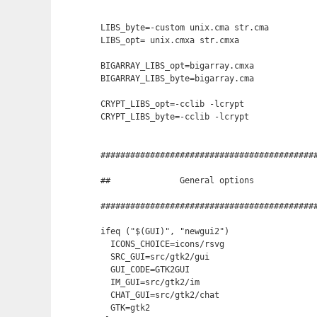
LIBS_byte=-custom unix.cma str.cma

LIBS_opt= unix.cmxa str.cmxa

BIGARRAY_LIBS_opt=bigarray.cmxa

BIGARRAY_LIBS_byte=bigarray.cma

CRYPT_LIBS_opt=-cclib -lcrypt

CRYPT_LIBS_byte=-cclib -lcrypt

############################################
##              General options

############################################
ifeq ("$(GUI)", "newgui2")

  ICONS_CHOICE=icons/rsvg

  SRC_GUI=src/gtk2/gui

  GUI_CODE=GTK2GUI

  IM_GUI=src/gtk2/im

  CHAT_GUI=src/gtk2/chat

  GTK=gtk2
