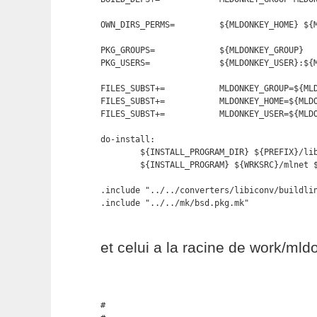
OWN_DIRS_PERMS=         ${MLDONKEY_HOME} ${M
PKG_GROUPS=             ${MLDONKEY_GROUP}

PKG_USERS=              ${MLDONKEY_USER}:${
FILES_SUBST+=           MLDONKEY_GROUP=${MLD
FILES_SUBST+=           MLDONKEY_HOME=${MLDO
FILES_SUBST+=           MLDONKEY_USER=${MLDO
do-install:

        ${INSTALL_PROGRAM_DIR} ${PREFIX}/lib
        ${INSTALL_PROGRAM} ${WRKSRC}/mlnet $
.include "../../converters/libiconv/buildlin
.include "../../mk/bsd.pkg.mk"
et celui a la racine de work/mldo
#
