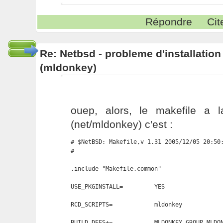
Répondre
Cit
Re: Netbsd - probleme d'installatio
(mldonkey)
ouep, alors, le makefile a 
(net/mldonkey) c'est :
# $NetBSD: Makefile,v 1.31 2005/12/05 20:50:
#

.include "Makefile.common"

USE_PKGINSTALL=         YES

RCD_SCRIPTS=            mldonkey

BUILD_DEFS+=            MLDONKEY_GROUP MLDON