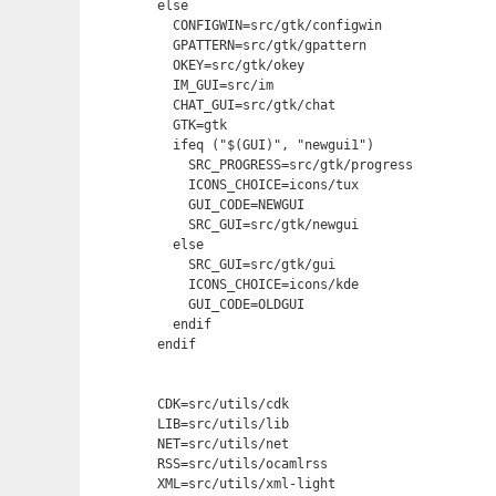
else

  CONFIGWIN=src/gtk/configwin

  GPATTERN=src/gtk/gpattern

  OKEY=src/gtk/okey

  IM_GUI=src/im

  CHAT_GUI=src/gtk/chat

  GTK=gtk

  ifeq ("$(GUI)", "newgui1")

    SRC_PROGRESS=src/gtk/progress

    ICONS_CHOICE=icons/tux

    GUI_CODE=NEWGUI

    SRC_GUI=src/gtk/newgui

  else

    SRC_GUI=src/gtk/gui

    ICONS_CHOICE=icons/kde

    GUI_CODE=OLDGUI

  endif 

endif

CDK=src/utils/cdk

LIB=src/utils/lib

NET=src/utils/net

RSS=src/utils/ocamlrss

XML=src/utils/xml-light   
