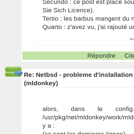
Secundo : ce post est placé s
Sie Sich Licence).
Tertio : les barbus mangent du ni
Quarto : z'avez vu, j'ai rajouté un
Po
Répondre
Cit
Re: Netbsd - probleme d'installatio
(mldonkey)
alors, dans le config
/usr/pkg/net/mldonkey/work/mld
y a :
(ce sont les dernieres lignes)