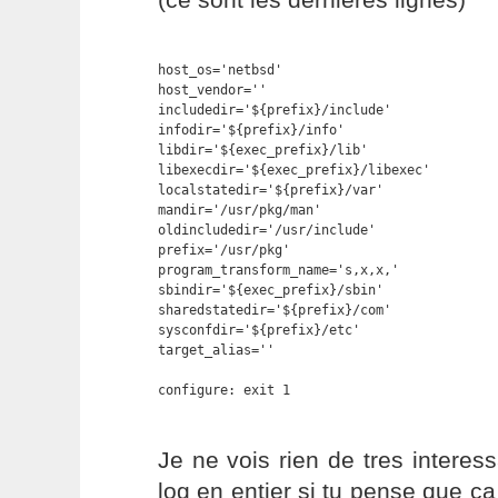
host_os='netbsd'

host_vendor=''

includedir='${prefix}/include'

infodir='${prefix}/info'

libdir='${exec_prefix}/lib'

libexecdir='${exec_prefix}/libexec'

localstatedir='${prefix}/var'

mandir='/usr/pkg/man'

oldincludedir='/usr/include'

prefix='/usr/pkg'

program_transform_name='s,x,x,'

sbindir='${exec_prefix}/sbin'

sharedstatedir='${prefix}/com'

sysconfdir='${prefix}/etc'

target_alias=''

configure: exit 1
Je ne vois rien de tres interess
log en entier si tu pense que ca 