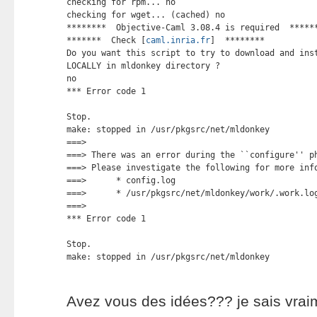
checking for rpm... no

checking for wget... (cached) no

********  Objective-Caml 3.08.4 is required  ******
*******  Check [
caml.inria.fr
]  ********

Do you want this script to try to download and inst
LOCALLY in mldonkey directory ?

no

*** Error code 1

Stop.

make: stopped in /usr/pkgsrc/net/mldonkey

===> 

===> There was an error during the ``configure'' ph
===> Please investigate the following for more info
===>      * config.log

===>      * /usr/pkgsrc/net/mldonkey/work/.work.log
===> 

*** Error code 1

Stop.

make: stopped in /usr/pkgsrc/net/mldonkey
Avez vous des idées??? je sais vrai