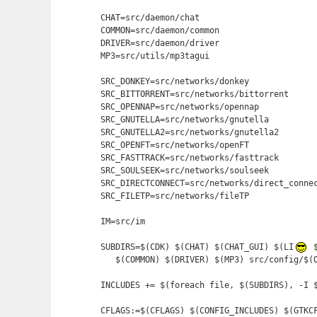
CHAT=src/daemon/chat

COMMON=src/daemon/common

DRIVER=src/daemon/driver

MP3=src/utils/mp3tagui

SRC_DONKEY=src/networks/donkey

SRC_BITTORRENT=src/networks/bittorrent

SRC_OPENNAP=src/networks/opennap

SRC_GNUTELLA=src/networks/gnutella

SRC_GNUTELLA2=src/networks/gnutella2

SRC_OPENFT=src/networks/openFT 

SRC_FASTTRACK=src/networks/fasttrack

SRC_SOULSEEK=src/networks/soulseek

SRC_DIRECTCONNECT=src/networks/direct_connec
SRC_FILETP=src/networks/fileTP

IM=src/im

SUBDIRS=$(CDK) $(CHAT) $(CHAT_GUI) $(LI
 
   $(COMMON) $(DRIVER) $(MP3) src/config/$(O
INCLUDES += $(foreach file, $(SUBDIRS), -I $
CFLAGS:=$(CFLAGS) $(CONFIG_INCLUDES) $(GTKCF