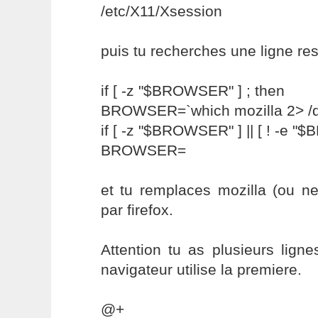
/etc/X11/Xsession
puis tu recherches une ligne re
if [ -z "$BROWSER" ] ; then
BROWSER=`which mozilla 2> /de
if [ -z "$BROWSER" ] || [ ! -e "
BROWSER=
et tu remplaces mozilla (ou ne
par firefox.
Attention tu as plusieurs lign
navigateur utilise la premiere.
@+