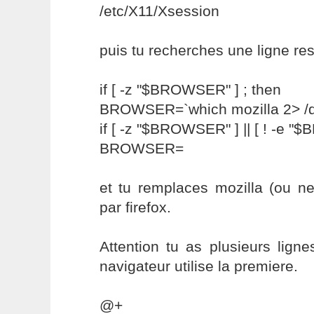
/etc/X11/Xsession
puis tu recherches une ligne re
if [ -z "$BROWSER" ] ; then
BROWSER=`which mozilla 2> /de
if [ -z "$BROWSER" ] || [ ! -e "
BROWSER=
et tu remplaces mozilla (ou ne
par firefox.
Attention tu as plusieurs lign
navigateur utilise la premiere.
@+