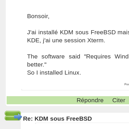
Bonsoir,
J'ai installé KDM sous FreeBSD mais 
KDE, j'ai une session Xterm.
The software said "Requires Win
better."
So I installed Linux.
Po
Répondre
Citer
Re: KDM sous FreeBSD