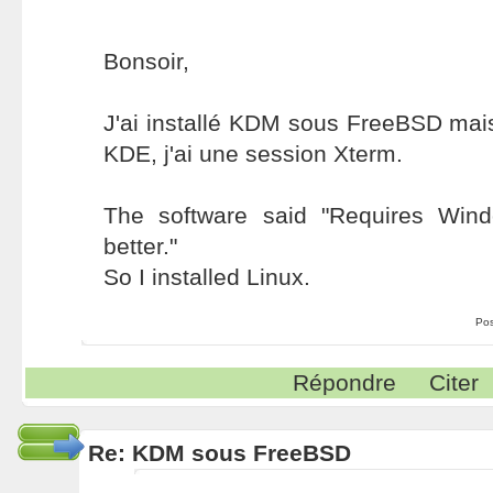
Bonsoir,
J'ai installé KDM sous FreeBSD mais 
KDE, j'ai une session Xterm.
The software said "Requires Win
better."
So I installed Linux.
Po
Répondre
Citer
Re: KDM sous FreeBSD