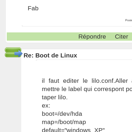
Fab
Post
Répondre
Citer
Re: Boot de Linux
il faut editer le lilo.conf.Alle
mettre le label qui correspont 
taper lilo.
ex:
boot=/dev/hda
map=/boot/map
default="windows_XP"