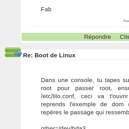
Fab
Pos
Répondre
Cit
Re: Boot de Linux
Dans une console, tu tapes s
root pour passer root, ens
/etc/lilo.conf, ceci va t'ouv
reprends l'exemple de dom (j
repéres le passage qui ressemb
other=/dev/hda3