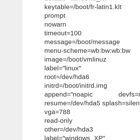
keytable=/boot/fr-latin1.klt
prompt
nowarn
timeout=100
message=/boot/message
menu-scheme=wb:bw:wb:bw
image=/boot/vmlinuz
label="linux"
root=/dev/hda6
initrd=/boot/initrd.img
append="noapic devfs
resume=/dev/hda5 splash=silen
vga=788
read-only
other=/dev/hda3
label="windows_XP"