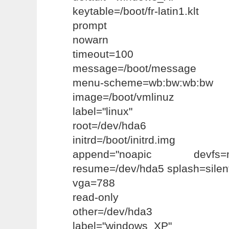
keytable=/boot/fr-latin1.klt
prompt
nowarn
timeout=100
message=/boot/message
menu-scheme=wb:bw:wb:bw
image=/boot/vmlinuz
label="linux"
root=/dev/hda6
initrd=/boot/initrd.img
append="noapic devfs
resume=/dev/hda5 splash=silen
vga=788
read-only
other=/dev/hda3
label="windows_XP"