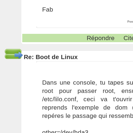
Fab
Pos
Répondre
Cit
Re: Boot de Linux
Dans une console, tu tapes s
root pour passer root, ens
/etc/lilo.conf, ceci va t'ouv
reprends l'exemple de dom (j
repéres le passage qui ressemb
other=/dev/hda3