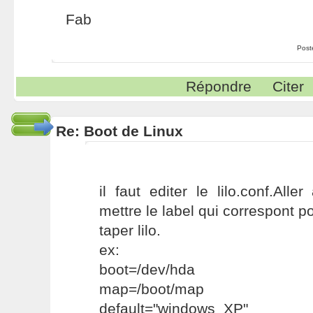
Fab
Post
Répondre
Citer
Re: Boot de Linux
il faut editer le lilo.conf.Alle
mettre le label qui correspont 
taper lilo.
ex:
boot=/dev/hda
map=/boot/map
default="windows_XP"