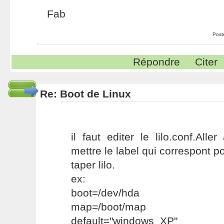
Fab
Post
Répondre
Citer
Re: Boot de Linux
il faut editer le lilo.conf.Alle
mettre le label qui correspont 
taper lilo.
ex:
boot=/dev/hda
map=/boot/map
default="windows_XP"