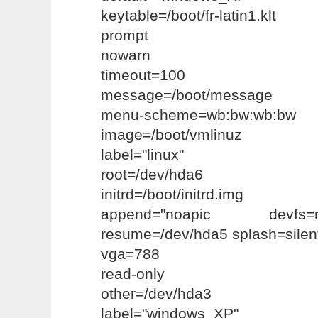
keytable=/boot/fr-latin1.klt
prompt
nowarn
timeout=100
message=/boot/message
menu-scheme=wb:bw:wb:bw
image=/boot/vmlinuz
label="linux"
root=/dev/hda6
initrd=/boot/initrd.img
append="noapic devfs
resume=/dev/hda5 splash=silen
vga=788
read-only
other=/dev/hda3
label="windows_XP"