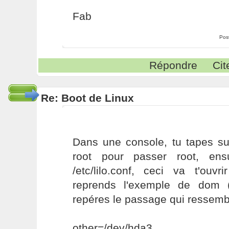
Fab
Pos
Répondre
Cit
Re: Boot de Linux
Dans une console, tu tapes s
root pour passer root, ens
/etc/lilo.conf, ceci va t'ouv
reprends l'exemple de dom (j
repéres le passage qui ressemb
other=/dev/hda3