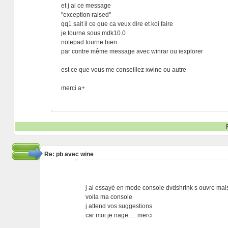
et j ai ce message
"exception raised"
qq1 sait il ce que ca veux dire et koi faire
je tourne sous mdk10.0
notepad tourne bien
par contre même message avec winrar ou iexplorer
est ce que vous me conseillez xwine ou autre
merci a+
Re: pb avec wine
j ai essayé en mode console dvdshrink s ouvre mais
voila ma console
j attend vos suggestions
car moi je nage..... merci