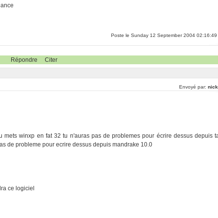
lance
Poste le Sunday 12 September 2004 02:16:49
Répondre
Citer
Envoyé par:
nick
 tu mets winxp en fat 32 tu n'auras pas de problemes pour écrire dessus depuis t
 pas de probleme pour ecrire dessus depuis mandrake 10.0
e
ra ce logiciel