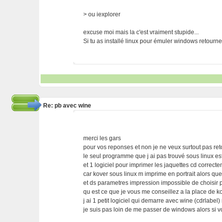
> ou iexplorer
excuse moi mais la c'est vraiment stupide...
Si tu as installé linux pour émuler windows retourne 
Re: pb avec wine
merci les gars
pour vos reponses et non je ne veux surtout pas reto
le seul programme que j ai pas trouvé sous linux est
et 1 logiciel pour imprimer les jaquettes cd correct
car kover sous linux m imprime en portrait alors que
et ds parametres impression impossible de choisir 
qu est ce que je vous me conseillez a la place de 
j ai 1 petit logiciel qui demarre avec wine (cdrlabel
je suis pas loin de me passer de windows alors si 