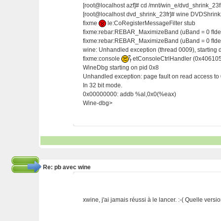
[root@localhost azf]# cd /mnt/win_e/dvd_shrink_23f
[root@localhost dvd_shrink_23fr]# wine DVDShrin
fixme
le:CoRegisterMessageFilter stub
fixme:rebar:REBAR_MaximizeBand (uBand = 0 fIde
fixme:rebar:REBAR_MaximizeBand (uBand = 0 fIde
wine: Unhandled exception (thread 0009), starting 
fixme:console
etConsoleCtrlHandler (0x406105b0
WineDbg starting on pid 0x8
Unhandled exception: page fault on read access to
In 32 bit mode.
0x00000000: addb %al,0x0(%eax)
Wine-dbg>
Re: pb avec wine
xwine, j'ai jamais réussi à le lancer. :-( Quelle versi