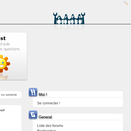
Moi !
e
ou
suivante
Se connecter !
:
azf
General
Liste des forums