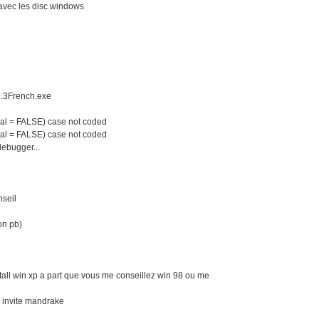
e avec les disc windows
2.3French.exe
al = FALSE) case not coded
al = FALSE) case not coded
debugger...
nseil
mon pb)
nstall win xp a part que vous me conseillez win 98 ou me
l invite mandrake