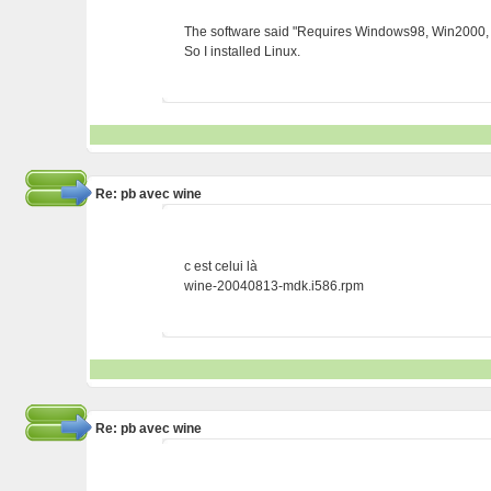
The software said "Requires Windows98, Win2000, o
So I installed Linux.
Re: pb avec wine
c est celui là
wine-20040813-mdk.i586.rpm
Re: pb avec wine