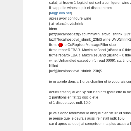
salut j ai trouve 1 logiciel qui sert a configurer win
il s appelle winesetuptk et dispo en rpm
[
60gp.ovh.net
]
apres avoir configuré wine
j ai relancé dvdshrink
idem
[azf@localhost azf]$ cd /mnt/win_e/dvd_shrink_23fr
[azf@localhost dvd_shrink_23fr]$ wine DVDShrink
fixme
le:CoRegisterMessageFilter stub
fixme:rebar:REBAR_MaximizeBand (uBand = 0 fIde
fixme:rebar:REBAR_MaximizeBand (uBand = 0 fIde
wine: Unhandled exception (thread 0009), starting 
Killed
[azf@localhost dvd_shrink_23fr]$
je m aprete donc a 1 gros chantier et je voudrais co
actuellement j ai win xp sur c en ntfs (peut etre la 
2 partitions en fat 32 disc d et e
et 1 disque avec mdk 10.0
je vais donc reformater le disque c en fat 32 et rei
je pense que je devrais aussi reinstall mdk 10.0
car d apres ce que j ai compris on n a plus acces a 