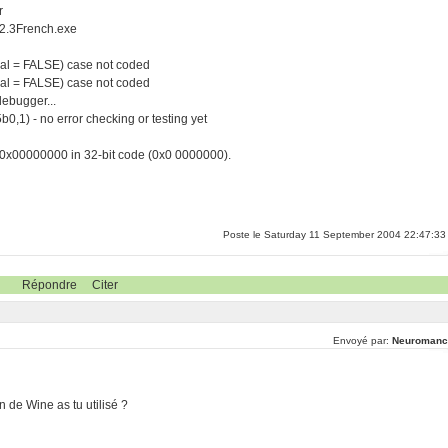
r
k2.3French.exe
al = FALSE) case not coded
al = FALSE) case not coded
debugger...
,1) - no error checking or testing yet
 0x00000000 in 32-bit code (0x0 0000000).
Poste le Saturday 11 September 2004 22:47:33
Répondre
Citer
Envoyé par:
Neuromanc
on de Wine as tu utilisé ?