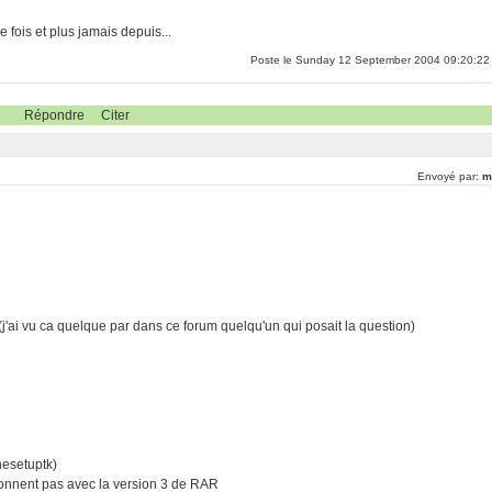
 fois et plus jamais depuis...
Poste le Sunday 12 September 2004 09:20:22
Répondre
Citer
Envoyé par:
m
(j'ai vu ca quelque par dans ce forum quelqu'un qui posait la question)
nesetuptk)
ctionnent pas avec la version 3 de RAR