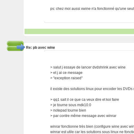
ps: chez moi aussi xwine n'a fonctionné qu'une seule
Re: pb avec wine
> salut j essaye de lancer dvdshrink avec wine
> et j ai ce message
> "exception raised"
il existe des solutions linux pour encoder les DVDs 
> qq1 sait il ce que ca veux dire et koi faire
> je tourne sous mdk10.0
> notepad tourne bien
> par contre même message avec winrar
winrar fonctionne très bien (configure wine avec wi
winrar est utile car les solutions sous linux ne fon