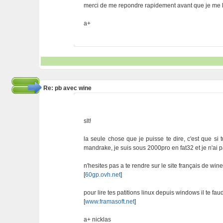
merci de me repondre rapidement avant que je me 
a+
Re: pb avec wine
slt!
la seule chose que je puisse te dire, c'est que si
mandrake, je suis sous 2000pro en fat32 et je n'ai
n'hesites pas a te rendre sur le site français de win
[
60gp.ovh.net
]
pour lire tes patitions linux depuis windows il te faud
[
www.framasoft.net
]
a+ nicklas