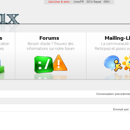
Léa-Linux & amis :
LinuxFR
GCU-Squad
GNU
Conversation
precedent
Envoyé par