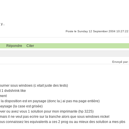
y...
Poste le Sunday 12 September 2004 10:27:22
Répondre
Citer
Envoyé par
urner sous windows (c etait juste des tests)
 1 dvdshrink like
ement
 la disposition est en paysage (donc la j ai pas ma page entière)
paysage (la case est grisée)
kover ou avez vous 1 solution pour mon imprimante (hp 3225)
) mais il ne veut pas ecrire sur la tranche alors que sous windows nickel
vous connaissez les equivalents a ces 2 prog ou au mieux des solution a mes pbs