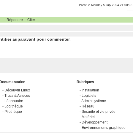
Poste le Monday 5 July 2004 21:00:38
Répondre
Citer
ntifier auparavant pour commenter.
Documentation
Rubriques
Découvrir Linux
Installation
Trucs & Astuces
Logiciels
Léannuaire
Admin système
Logithèque
Réseau
Pilothèque
Sécurité et vie privée
Matériel
Développement
Environnements graphique