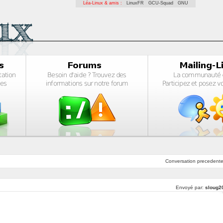
Léa-Linux & amis :
LinuxFR
GCU-Squad
GNU
Conversation
precedent
Envoyé par:
sloug2