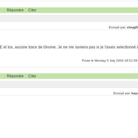
Répondre
Citer
Envoyé par:
sloug2
E et Ice, aucune trace de Gnome. Je ne me suviens pas si je l'avais selectionné 
Poste le Monday 5 July 2004 18:51:59
Répondre
Citer
Envoyé par:
kay