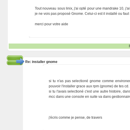
Tout nouveau sous linix, j'ai opté pour une mandrake 10, j
je ne vois pas proposé Gnome. Celui-ci est il installé ou faut i
merci pour votre aide
Re: installer gnome
si tu n'as pas selectioné gnome comme environeme
pouvoir l'installer grace aux rpm (gnome) de tes cd.
si tu l'avais selectioné c'est une autre histoire,
mcc dans une console en suite va dans gestionnair
j'écris comme je pense, de travers