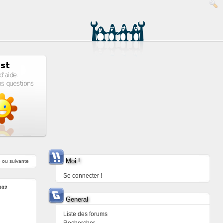
Moi !
e
ou
suivante
Se connecter !
002
General
Liste des forums