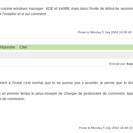
'ai comme windows manager : KDE et IceWM, mais dans l'invite de début de session
l l'installer et si oui comment
Poste le Monday 5 July 2004 18:06:49
Répondre
Citer
Envoyé par:
kay
nt à l'instal c'est normal que tu ne puisse pas y acceder. je pense que tu doi
 dans un premier temps tu peux essayer de changer de gestionaire de connexion. tap
e de connexion.
Poste le Monday 5 July 2004 18:38:19