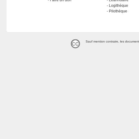
Faire un don
Léannuaire
Logithèque
Pilothèque
Sauf mention contraire, les document