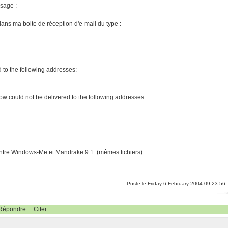
ssage :
ns ma boite de réception d'e-mail du type :
 to the following addresses:
low could not be delivered to the following addresses:
gé entre Windows-Me et Mandrake 9.1. (mêmes fichiers).
Poste le Friday 6 February 2004 09:23:56
Répondre
Citer