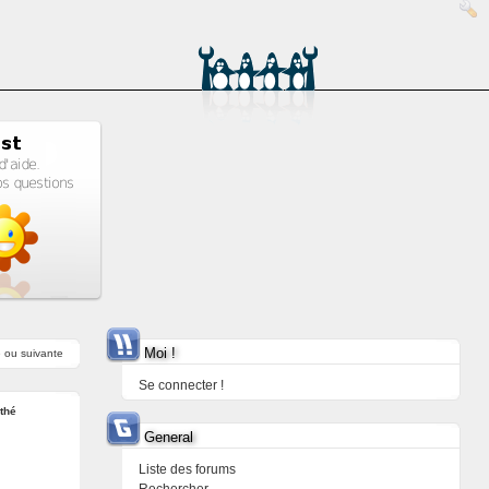
Moi !
e
ou
suivante
Se connecter !
thé
General
Liste des forums