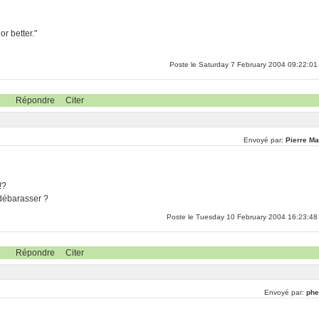
r better."
Poste le Saturday 7 February 2004 09:22:01
Répondre
Citer
Envoyé par:
Pierre Ma
!?
 débarasser ?
Poste le Tuesday 10 February 2004 16:23:48
Répondre
Citer
Envoyé par:
phe