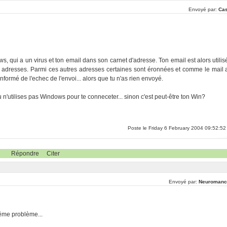
Envoyé par:
Cas
, qui a un virus et ton email dans son carnet d'adresse. Ton email est alors utilis
s adresses. Parmi ces autres adresses certaines sont éronnées et comme le mail 
informé de l'echec de l'envoi... alors que tu n'as rien envoyé.
tu n'utilises pas Windows pour te conneceter... sinon c'est peut-être ton Win?
Poste le Friday 6 February 2004 09:52:52
Répondre
Citer
Envoyé par:
Neuromanc
même problème...