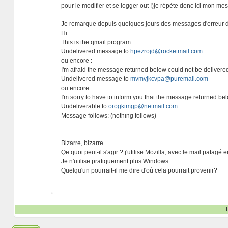
pour le modifier et se logger out !)je répète donc ici mon me
Je remarque depuis quelques jours des messages d'erreur da
Hi.
This is the qmail program
Undelivered message to
hpezrojd@rocketmail.com
ou encore :
I'm afraid the message returned below could not be delivered
Undelivered message to
mvmvjkcvpa@puremail.com
ou encore :
I'm sorry to have to inform you that the message returned be
Undeliverable to
orogkimgp@netmail.com
Message follows: (nothing follows)
Bizarre, bizarre ...
Qe quoi peut-il s'agir ? j'utilise Mozilla, avec le mail pata
Je n'utilise pratiquement plus Windows.
Quelqu'un pourrait-il me dire d'où cela pourrait provenir?