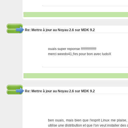
Re: Mettre à jour au Noyau 2.6 sur MDK 9.2
ouais super reponse !!!!!!!!!!!!!!!!!!
merci weedo41,t'es pour bon avec ludoX
Re: Mettre à jour au Noyau 2.6 sur MDK 9.2
ben ouais, mais bien que l'esprit Linux me plaise,
utilise une distribution et que l'on veut installer d