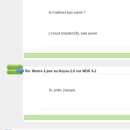
tu n'utilises pas urpmi ?
j-t muyl (maston28), sale jeune
Re: Mettre à jour au Noyau 2.6 sur MDK 9.2
Si, enfin, j'essaie.