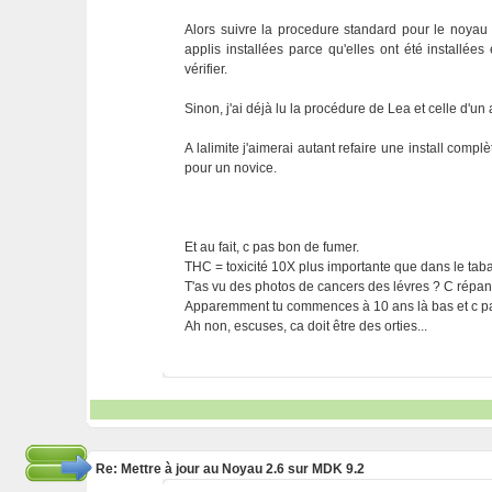
Alors suivre la procedure standard pour le noyau
applis installées parce qu'elles ont été install
vérifier.
Sinon, j'ai déjà lu la procédure de Lea et celle d'un a
A lalimite j'aimerai autant refaire une install com
pour un novice.
Et au fait, c pas bon de fumer.
THC = toxicité 10X plus importante que dans le tab
T'as vu des photos de cancers des lévres ? C répan
Apparemment tu commences à 10 ans là bas et c pa
Ah non, escuses, ca doit être des orties...
Re: Mettre à jour au Noyau 2.6 sur MDK 9.2