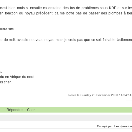
 c'est bien mais si ensuite ca entraine des tas de problèmes sous KDE et sur le
ées en fonction du noyau précédent, ca me botte pas de passer des plombes à tou
utre site.
plète de mdk avec le nouveau noyau mais je crois pas que ce soit faisable facilemen
ac.
du en Afrique du nord.
s cher.
Poste le Sunday 28 December 2003 14:54:54
Répondre
Citer
Envoyé par:
Léa (maston