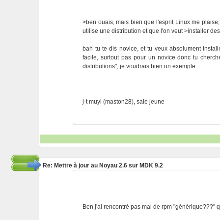
>ben ouais, mais bien que l'esprit Linux me plaise
utilise une distribution et que l'on veut >installer 
bah tu te dis novice, et tu veux absolument instal
facile, surtout pas pour un novice donc tu cherc
distributions", je voudrais bien un exemple...
j-t muyl (maston28), sale jeune
Re: Mettre à jour au Noyau 2.6 sur MDK 9.2
Ben j'ai rencontré pas mal de rpm "générique???" q