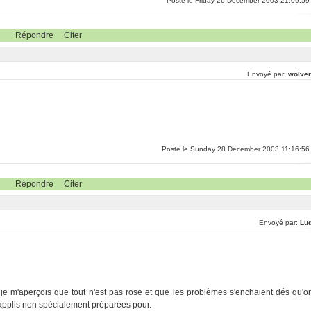
Poste le Friday 26 December 2003 21:09:59
Répondre
Citer
Envoyé par:
wolver
Poste le Sunday 28 December 2003 11:16:56
Répondre
Citer
Envoyé par:
Lu
 je m'aperçois que tout n'est pas rose et que les problèmes s'enchaient dés qu'o
es applis non spécialement préparées pour.