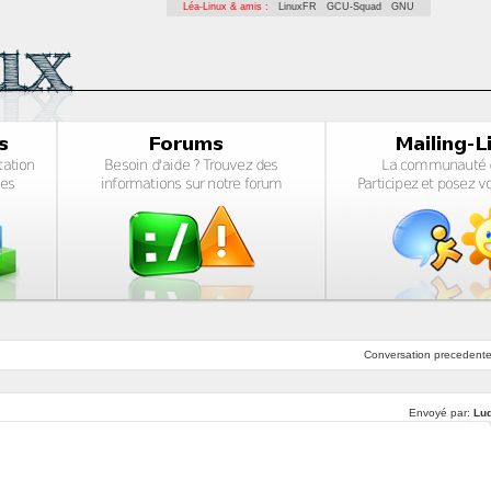
Léa-Linux & amis :
LinuxFR
GCU-Squad
GNU
Conversation
precedent
Envoyé par:
Lu