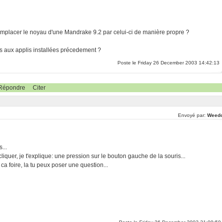
emplacer le noyau d'une Mandrake 9.2 par celui-ci de manière propre ?
es aux applis installées précedement ?
Poste le Friday 26 December 2003 14:42:13
Répondre
Citer
Envoyé par:
Weed
...
 cliquer, je t'explique: une pression sur le bouton gauche de la souris...
si ca foire, la tu peux poser une question...