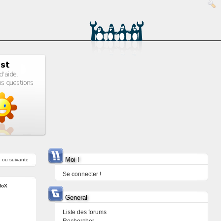
Moi !
e
ou
suivante
Se connecter !
doX
General
Liste des forums