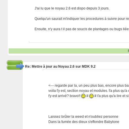
J'ai lu que le noyau 2.6 est dispo depuis 3 jours.
Quelqu'un saurait m'indiquer les procedures à suivre pour r
Ensuite, n'y aura t il pas de soucis de plantages ou bugs lié
Re: Mettre à jour au Noyau 2.6 sur MDK 9.2
<--- regarde par la, un peu plus bas, encore plus bas
voila t'y est, section noyau et modules. t'a plus qu'a
t'y est arrivé? bravo!!
#
# t'a plus qu'a lire et 
Laissez brûler la weed et n'oubliez personne
Dans la fumée des dieux s'effondre Babylone