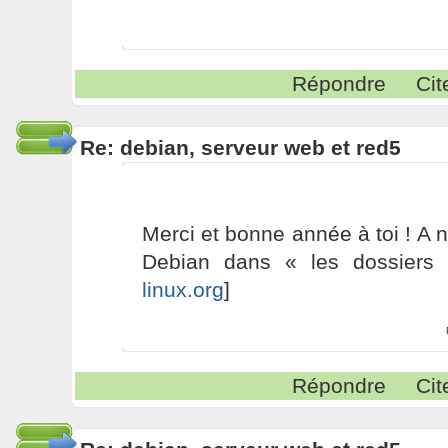
Répondre
Cit
Re: debian, serveur web et red5
Merci et bonne année à toi ! A n
Debian dans « les dossiers d
linux.org
]
Répondre
Cit