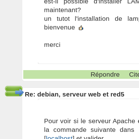
est-il possible d'installer
maintenant?
un tutot l'installation de la
bienvenue
merci
Répondre
Cit
Re: debian, serveur web et red5
Pour voir si le serveur Apache e
la commande suivante dans 
[
localhost
] et valider.