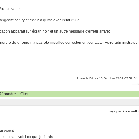
être suivante:
xe/gconf-sanity-check-2 a quitte avec l'état 256"
cation apparait sur écran noir et un autre message d'erreur arrive:
'énergie de gnome n'a pas été installée correctement:contacter votre administrateur
Poste le Friday 16 October 2009 07:59:54
Répondre
Citer
Envoyé par:
kisscoolki
ou cassé.
suit, mais voici ce que je ferais :