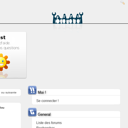
Moi !
e
ou
suivante
Se connecter !
elou
General
Liste des forums