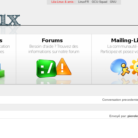
Léa-Linux & amis :
LinuxFR
GCU-Squad
GNU
Conversation
precedent
Envoyé par:
pierol