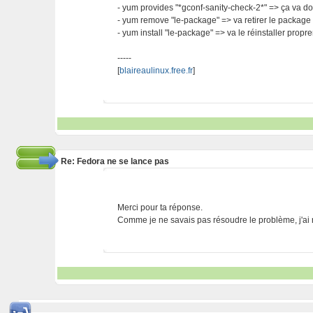
- yum provides "*gconf-sanity-check-2*" => ça va d
- yum remove "le-package" => va retirer le package
- yum install "le-package" => va le réinstaller propr
-----
[
blaireaulinux.free.fr
]
Re: Fedora ne se lance pas
Merci pour ta réponse.
Comme je ne savais pas résoudre le problème, j'ai ré