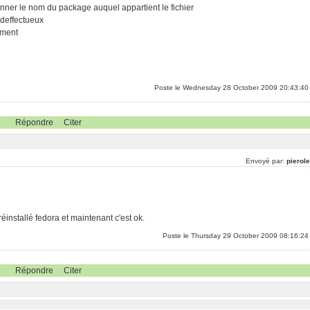
onner le nom du package auquel appartient le fichier
 deffectueux
ement
Poste le Wednesday 28 October 2009 20:43:40
Répondre
Citer
Envoyé par:
pierol
installé fedora et maintenant c'est ok.
Poste le Thursday 29 October 2009 08:16:24
Répondre
Citer