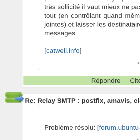
très sollicité il vaut mieux ne p
tout (en contrôlant quand même
jointes) et laisser les destinatair
messages...
[
catwell.info
]
P
Répondre
Cit
Re: Relay SMTP : postfix, amavis, 
Problème résolu: [
forum.ubuntu-