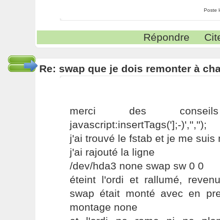
Poste 
Répondre
Cit
Re: swap que je dois remonter à c
merci des consei
javascript:insertTags('];-)','','');
j'ai trouvé le fstab et je me suis
j'ai rajouté la ligne
/dev/hda3 none swap sw 0 0
éteint l'ordi et rallumé, rev
swap était monté avec en pre
montage none