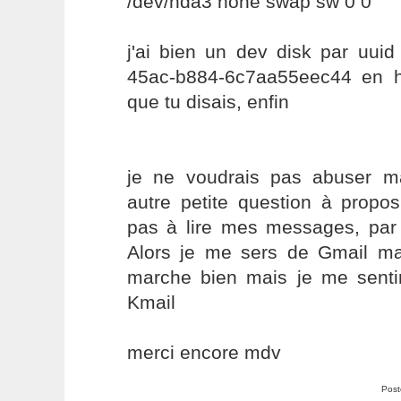
/dev/hda3 none swap sw 0 0
j'ai bien un dev disk par uuid
45ac-b884-6c7aa55eec44 en h
que tu disais, enfin
je ne voudrais pas abuser ma
autre petite question à propos
pas à lire mes messages, par 
Alors je me sers de Gmail man
marche bien mais je me senti
Kmail
merci encore mdv
Post