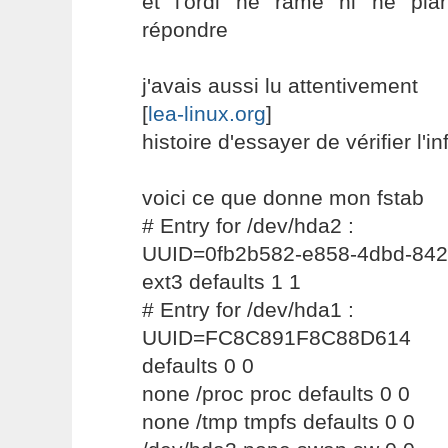
et l'ordi ne rame ni ne pla
répondre
j'avais aussi lu attentivement
[
lea-linux.org
]
histoire d'essayer de vérifier l'i
voici ce que donne mon fstab
# Entry for /dev/hda2 :
UUID=0fb2b582-e858-4dbd-8
ext3 defaults 1 1
# Entry for /dev/hda1 :
UUID=FC8C891F8C88D614 /
defaults 0 0
none /proc proc defaults 0 0
none /tmp tmpfs defaults 0 0