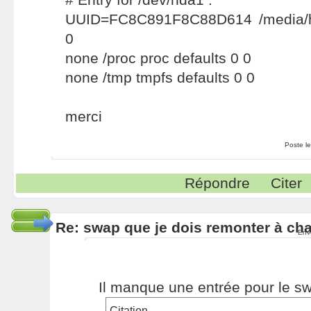
UUID=FC8C891F8C88D614 /media/hd
0
none /proc proc defaults 0 0
none /tmp tmpfs defaults 0 0
merci
Poste l
Répondre
Citer
Re: swap que je dois remonter à c
Env
Il manque une entrée pour le s
Citation