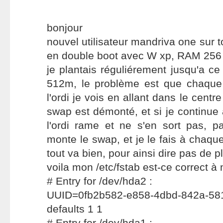
bonjour
nouvel utilisateur mandriva one sur t
en double boot avec W xp, RAM 256 
je plantais réguliérement jusqu'a c
512m, le problème est que chaque
l'ordi je vois en allant dans le cent
swap est démonté, et si je continue 
l'ordi rame et ne s'en sort pas, p
monte le swap, et je le fais à cha
tout va bien, pour ainsi dire pas de p
voila mon /etc/fstab est-ce correct à
# Entry for /dev/hda2 :
UUID=0fb2b582-e858-4dbd-842a-5
defaults 1 1
# Entry for /dev/hda1 :