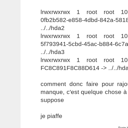
lrwxrwxrwx 1 root root 10
0fb2b582-e858-4dbd-842a
../../hda2
lrwxrwxrwx 1 root root 10
5f793941-5cbd-45ac-b884
../../hda3
lrwxrwxrwx 1 root root 10
FC8C891F8C88D614 -> ../../hd
comment donc faire pour rajou
manque, c'est quelque chose à 
suppose
je piaffe
Poste 