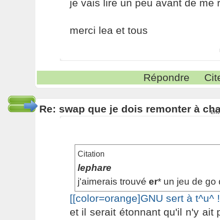
je vais lire un peu avant de me 
merci lea et tous
Répondre
Cit
Re: swap que je dois remonter à c
Env
Citation
lephare
j'aimerais trouv
é
er
* un jeu de go 
[[color=orange]GNU sert à t^u^ ![
et il serait étonnant qu'il n'y a