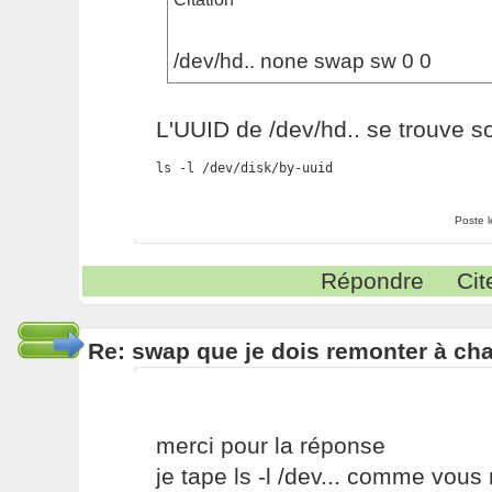
/dev/hd.. none swap sw 0 0
L'UUID de /dev/hd.. se trouve s
ls -l /dev/disk/by-uuid
Poste 
Répondre
Cit
Re: swap que je dois remonter à c
merci pour la réponse
je tape ls -l /dev... comme vou