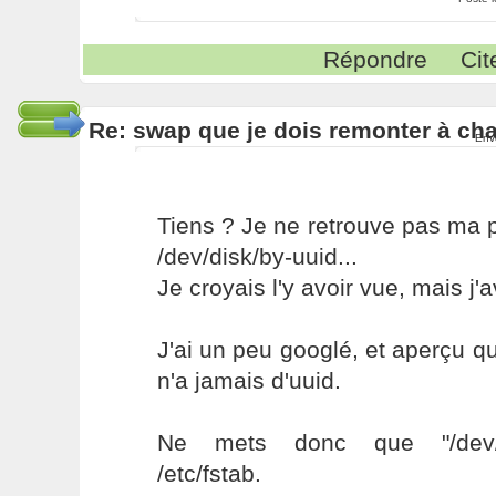
Répondre
Cit
Re: swap que je dois remonter à c
Env
Tiens ? Je ne retrouve pas ma 
/dev/disk/by-uuid...
Je croyais l'y avoir vue, mais j'av
J'ai un peu googlé, et aperçu qu
n'a jamais d'uuid.
Ne mets donc que "/dev/(ré
/etc/fstab.