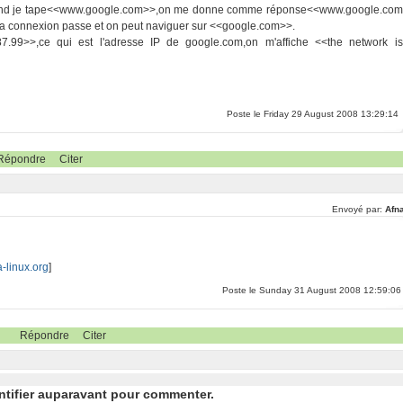
.quand je tape<<www.google.com>>,on me donne comme réponse<<www.google.com
u la connexion passe et on peut naviguer sur <<google.com>>.
99>>,ce qui est l'adresse IP de google.com,on m'affiche <<the network is
Poste le Friday 29 August 2008 13:29:14
Répondre
Citer
Envoyé par:
Afna
a-linux.org
]
Poste le Sunday 31 August 2008 12:59:06
Répondre
Citer
ntifier auparavant pour commenter.