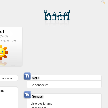
Moi !
e
ou
suivante
Se connecter !
ion
General
Liste des forums