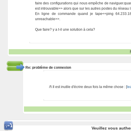
faire des configurations qui nous empêche de naviguer
est introuvable>> alors que sur les autres postes du résea
En ligne de commande quand je tape<<ping 64.233.187.
unreachable>>.
Que faire? y a t-il une solution à cela?
Re: problème de connexion
/!\ Il est inutile d'écrire deux fois la même chose : [
le
Veuillez vous authe