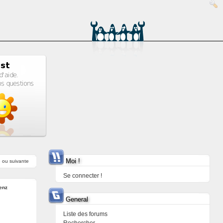
Moi !
e
ou
suivante
Se connecter !
enz
General
Liste des forums