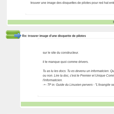
trouver une image des disquettes de pilotes pour red hat ent
Re: trouver image d'une disquette de pilotes
sur le site du constructeur.
il te manque quoi comme drivers.
Tu as lu les docs. Tu es devenu un informaticien. Que
ou non. Lire la doc, c'est le Premier et Unique C
l'informaticien.
-+- TP in: Guide du Linuxien pervers - "L'évangile 