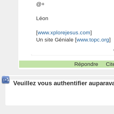
@+
Léon
[
www.xplorejesus.com
]
Un site Géniale [
www.topc.org
]
Répondre
Cit
Veuillez vous authentifier aupara