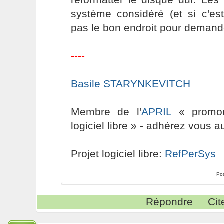
système considéré (et si c'es
pas le bon endroit pour demande
----
Basile STARYNKEVITCH
Membre de l'
APRIL
« promouv
logiciel libre » - adhérez vous a
Projet logiciel libre:
RefPerSys
Po
Répondre
Cit