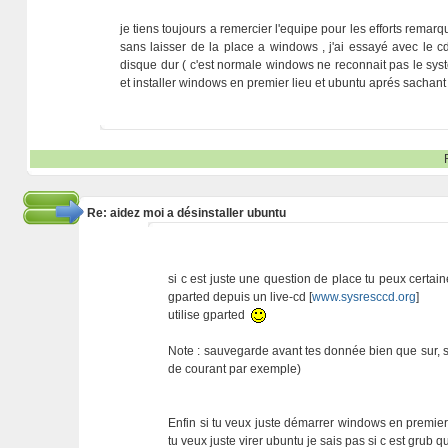
je tiens toujours a remercier l'equipe pour les efforts remar
sans laisser de la place a windows , j'ai essayé avec le c
disque dur ( c'est normale windows ne reconnait pas le syste
et installer windows en premier lieu et ubuntu aprés sachant 
Re: aidez moi a désinstaller ubuntu
si c est juste une question de place tu peux certain
gparted depuis un live-cd [
www.sysresccd.org
]
utilise gparted
Note : sauvegarde avant tes donnée bien que sur, si
de courant par exemple)
Enfin si tu veux juste démarrer windows en premier i
tu veux juste virer ubuntu je sais pas si c est grub q