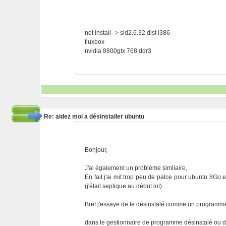
net install--> sid2.6.32 dist i386
fluxbox
nvidia 8800gtx 768 ddr3
Re: aidez moi a désinstaller ubuntu
Bonjour,
J'ai également un problème similaire,
En fait j'ai mit trop peu de palce pour ubuntu 8Go e
(j'était septique au début lol)
Bref j'essaye de le désinstalé comme un programme
dans le gestionnaire de programme désinstalé ou da