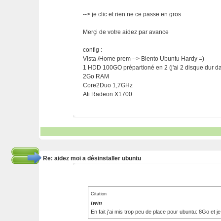
--> je clic et rien ne ce passe en gros
Merçi de votre aidez par avance
config :
Vista /Home prem --> Biento Ubuntu Hardy =)
1 HDD 100GO prépartioné en 2 (j'ai 2 disque dur dan
2Go RAM
Core2Duo 1,7GHz
Ati Radeon X1700
Re: aidez moi a désinstaller ubuntu
Citation
twin
En fait j'ai mis trop peu de place pour ubuntu: 8Go et je