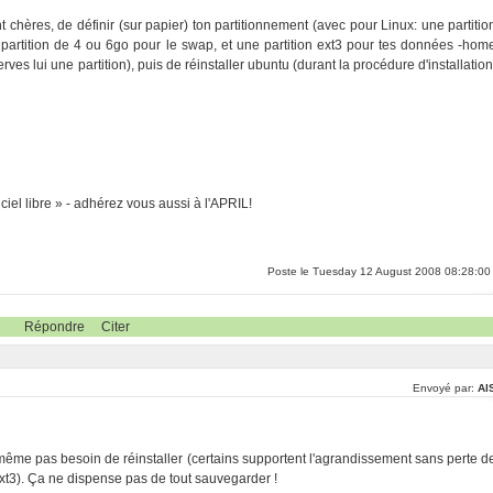
 chères, de définir (sur papier) ton partitionnement (avec pour Linux: une partitio
 partition de 4 ou 6go pour le swap, et une partition ext3 pour tes données -hom
rves lui une partition), puis de réinstaller ubuntu (durant la procédure d'installation
ciel libre » - adhérez vous aussi à l'APRIL!
Poste le Tuesday 12 August 2008 08:28:00
Répondre
Citer
Envoyé par:
Al
 même pas besoin de réinstaller (certains supportent l'agrandissement sans perte d
xt3). Ça ne dispense pas de tout sauvegarder !