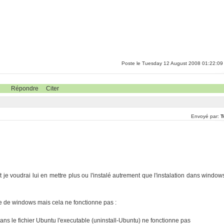
Poste le Tuesday 12 August 2008 01:22:09
Répondre
Citer
Envoyé par:
T
t je voudrai lui en mettre plus ou l'instalé autrement que l'instalation dans window
 de windows mais cela ne fonctionne pas :
ns le fichier Ubuntu l'executable (uninstall-Ubuntu) ne fonctionne pas