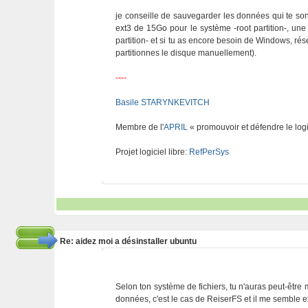
je conseille de sauvegarder les données qui te sont
ext3 de 15Go pour le système -root partition-, une
partition- et si tu as encore besoin de Windows, rése
partitionnes le disque manuellement).
----
Basile STARYNKEVITCH
Membre de l'
APRIL
« promouvoir et défendre le logi
Projet logiciel libre:
RefPerSys
Re: aidez moi a désinstaller ubuntu
Selon ton système de fichiers, tu n'auras peut-être
données, c'est le cas de ReiserFS et il me semble e