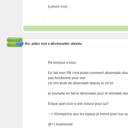
[
catwell.info
]
Re: aidez moi a désinstaller ubuntu
Re bonjour a tous,
En fait mon PB c'est plutot comment désinstalé ubun
pas fonctionné pour moi
j'ai mm testé de désinstalé depuis le cd lol
je souhaite en fait le désinstalé pour le réinstalé 
Esque quel q'un a une soluce pour sa?
---> N'empèche que les tuyaux je prend pour nux qua
@++ toulmonde