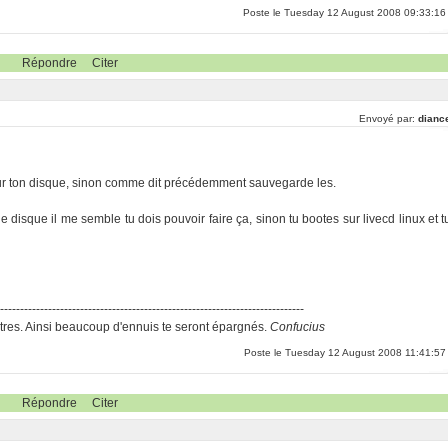
Poste le Tuesday 12 August 2008 09:33:16
Répondre
Citer
Envoyé par:
dianc
sur ton disque, sinon comme dit précédemment sauvegarde les.
e disque il me semble tu dois pouvoir faire ça, sinon tu bootes sur livecd linux et t
-----------------------------------------------------------------------------
res. Ainsi beaucoup d'ennuis te seront épargnés.
Confucius
Poste le Tuesday 12 August 2008 11:41:57
Répondre
Citer