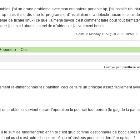
quables, j'ai un grand probleme avec mon ordinateur portable hp, j'ai installé ubuntu
d xp mais il me dis que le programme d'installation n a detecté aucun lecteur de
me de fichier linux) ce que j'aimerai savoir c'est comment faire pour tout formater
que j'ai un cd ubuntu, merci de m'aider car j'ai vraiment besoin
Poste le Monday 11 August 2008 10:50:08
Répondre
Citer
Envoyé par:
panthere no
ement re-dimentionner tes partition. ceci ce faire un principe assez facilement ave
 un problème survient durant l'opération tu pourrait tout perdre (le gag de la pann
l te suffi de modifier grub enfin si c est grub comme gestionnaire de boot. après s
ui boot ou si c est autre chose. m'enfin je m'abstiens pour cette dernière option :-/