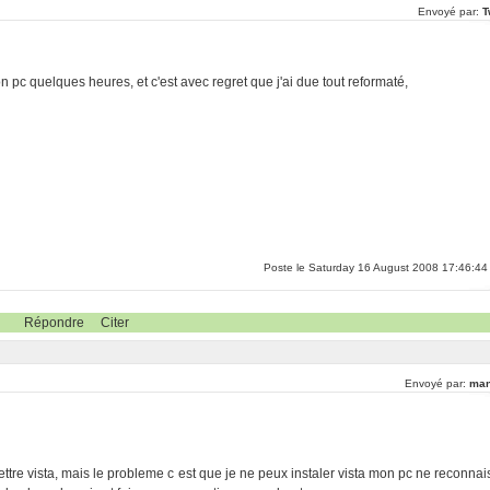
Envoyé par:
T
 pc quelques heures, et c'est avec regret que j'ai due tout reformaté,
Poste le Saturday 16 August 2008 17:46:44
Répondre
Citer
Envoyé par:
man
mettre vista, mais le probleme c est que je ne peux instaler vista mon pc ne reconnai