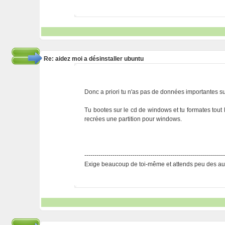
Re: aidez moi a désinstaller ubuntu
Donc a priori tu n'as pas de données importantes 
Tu bootes sur le cd de windows et tu formates tout l
recrées une partition pour windows.
---------------------------------------------------------------------
Exige beaucoup de toi-même et attends peu des aut