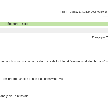
Poste le Tuesday 12 August 2008 08:59:16
Répondre
Citer
Envoyé par:
T
tu depuis windows car le gestionnaire de logiciel et l'exe uninstall de ubuntu n'on
dans ces propre partition et non plus dans windows
nd je vai le réinstalé..