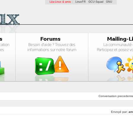
Léa-Linux & amis :
LinuxFR
GCU-Squad
GNU
Conversation
precedent
Envoyé par:
am