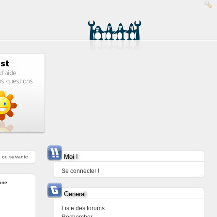
Moi !
e
ou
suivante
Se connecter !
ine
General
Liste des forums