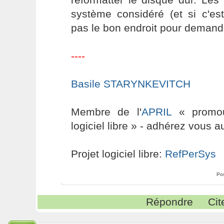
système considéré (et si c'es
pas le bon endroit pour demande
----
Basile STARYNKEVITCH
Membre de l'
APRIL
« promouv
logiciel libre » - adhérez vous a
Projet logiciel libre:
RefPerSys
Po
Répondre
Cit