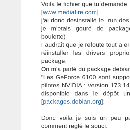
Voila le fichier que tu demande
[
www.mediafire.com
]
j'ai donc desinstallé le .run de
je m'etais gouré de packag
boulette)
Faudrait que je refoute tout a e
réinstaller les drivers propr
package.
On m'a parlé du package debian,
"Les GeForce 6100 sont suppor
pilotes NVIDIA : version 173.14
disponible dans le dépôt u
[
packages.debian.org
];
Donc voila je suis un peu p
comment reglé le souci.