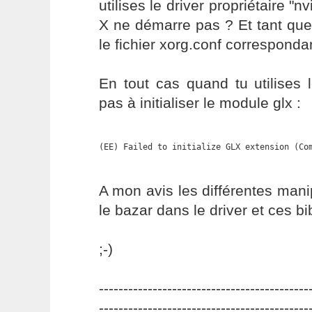
utilises le driver propriétaire "n
X ne démarre pas ? Et tant que
le fichier xorg.conf corresponda
En tout cas quand tu utilises le
pas à initialiser le module glx :
(EE) Failed to initialize GLX extension (Co
A mon avis les différentes mani
le bazar dans le driver et ces bi
;-)
-------------------------------------------
-------------------------------------------