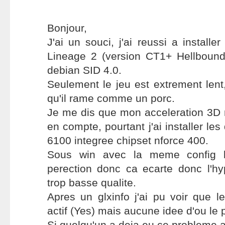
Bonjour,
J'ai un souci, j'ai reussi a installer
Lineage 2 (version CT1+ Hellboun
debian SID 4.0.
Seulement le jeu est extrement len
qu'il rame comme un porc.
Je me dis que mon acceleration 3D n
en compte, pourtant j'ai installer le
6100 integree chipset nforce 400.
Sous win avec la meme config le
perection donc ca ecarte donc l'hy
trop basse qualite.
Apres un glxinfo j'ai pu voir que le
actif (Yes) mais aucune idee d'ou le 
Si quelqu'un a deja eu ce probleme av