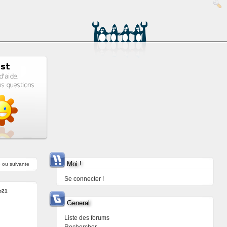
Moi !
e
ou
suivante
Se connecter !
o21
General
Liste des forums