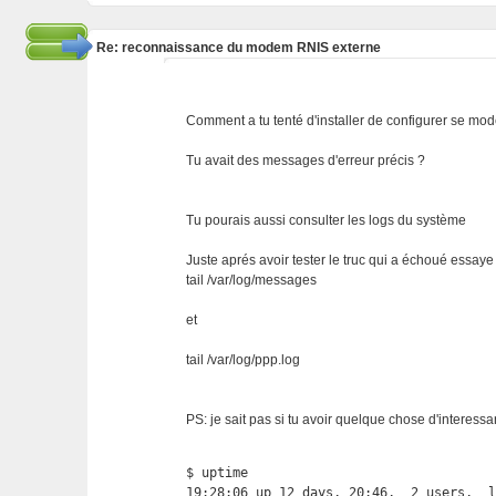
Re: reconnaissance du modem RNIS externe
Comment a tu tenté d'installer de configurer se mo
Tu avait des messages d'erreur précis ?
Tu pourais aussi consulter les logs du système
Juste aprés avoir tester le truc qui a échoué essa
tail /var/log/messages
et
tail /var/log/ppp.log
PS: je sait pas si tu avoir quelque chose d'interess
$ uptime

19:28:06 up 12 days, 20:46,  2 users,  