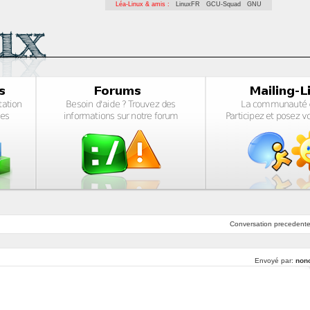
Léa-Linux & amis :
LinuxFR
GCU-Squad
GNU
Conversation
precedent
Envoyé par:
non