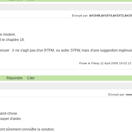
Envoyé par:
&#1048;&#1074;&#1072;&#10
é de modem.
 le chapitre 18.
abrouer : il ne s'agit pas d'un RTFM, ou autre STFW, mais d'une suggestion ingénue
Poste le Friday 11 April 2008 19:02:12
Répondre
Citer
Envoyé par:
non
rand-chose.
sayer d'aider.
ont sûrement connaître la solution.