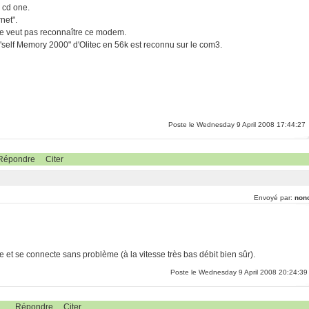
 cd one.
net".
ne veut pas reconnaître ce modem.
self Memory 2000" d'Olitec en 56k est reconnu sur le com3.
Poste le Wednesday 9 April 2008 17:44:27
Répondre
Citer
Envoyé par:
non
 et se connecte sans problème (à la vitesse très bas débit bien sûr).
Poste le Wednesday 9 April 2008 20:24:39
Répondre
Citer