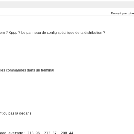
Envoyé par:
phe
dem ? Kppp ? Le panneau de config spécifique de ta distribution ?
ye les commandes dans un terminal
ant ou pas la dedans.
load average: 213.96, 212.37, 208.44