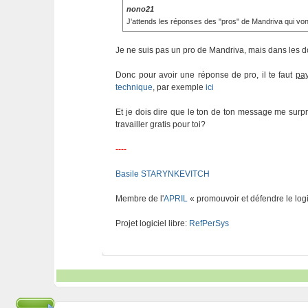
nono21
J'attends les réponses des "pros" de Mandriva qui vont
Je ne suis pas un pro de Mandriva, mais dans les do
Donc pour avoir une réponse de pro, il te faut
pa
technique
, par exemple
ici
Et je dois dire que le ton de ton message me surpr
travailler gratis pour toi?
----
Basile STARYNKEVITCH
Membre de l'
APRIL
« promouvoir et défendre le logi
Projet logiciel libre:
RefPerSys