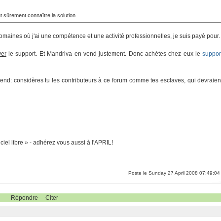
 sûrement connaître la solution.
maines où j'ai une compétence et une activité professionnelles, je suis payé pour.
yer
le support. Et Mandriva en vend justement. Donc achètes chez eux le
suppor
end: considères tu les contributeurs à ce forum comme tes esclaves, qui devraien
ciel libre » - adhérez vous aussi à l'APRIL!
Poste le Sunday 27 April 2008 07:49:04
Répondre
Citer