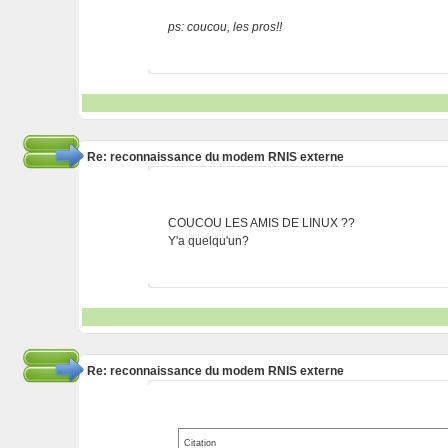
ps: coucou, les pros!!
Re: reconnaissance du modem RNIS externe
COUCOU LES AMIS DE LINUX ??
Y'a quelqu'un?
Re: reconnaissance du modem RNIS externe
Citation