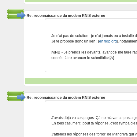
Re: reconnaissance du modem RNIS externe
Je n'ai pas de solution : je n'ai jamais eu à install
Je te propose donc un lien : [
en.tldp.org
], notamment
[v]NB - Je prends les devants, avant de me faire r
censée faire avancer le schmilblick[/v]
Re: reconnaissance du modem RNIS externe
J'avais déjà vu ces pages. Çà ne m'avance pas a g
En tous cas, merci pout ta réponse, c'est sympa d'es
J'attends les réponses des "pros" de Mandriva qui v