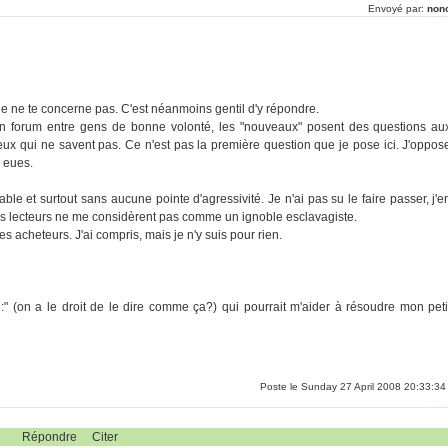
Envoyé par:
non
ne te concerne pas. C'est néanmoins gentil d'y répondre.
n forum entre gens de bonne volonté, les "nouveaux" posent des questions au
 ceux qui ne savent pas. Ce n'est pas la première question que je pose ici. J'oppos
 eues.
able et surtout sans aucune pointe d'agressivité. Je n'ai pas su le faire passer, j'e
es lecteurs ne me considèrent pas comme un ignoble esclavagiste.
s acheteurs. J'ai compris, mais je n'y suis pour rien.
" (on a le droit de le dire comme ça?) qui pourrait m'aider à résoudre mon peti
Poste le Sunday 27 April 2008 20:33:34
Répondre
Citer