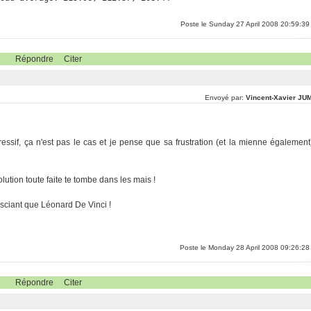
Poste le Sunday 27 April 2008 20:59:39
Répondre
Citer
Envoyé par:
Vincent-Xavier JU
ssif, ça n'est pas le cas et je pense que sa frustration (et la mienne également
ution toute faite te tombe dans les mais !
n sciant que Léonard De Vinci !
Poste le Monday 28 April 2008 09:26:28
Répondre
Citer