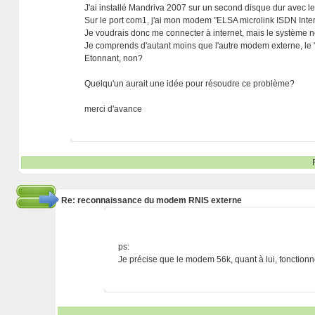
J'ai installé Mandriva 2007 sur un second disque dur avec le
Sur le port com1, j'ai mon modem "ELSA microlink ISDN Inter
Je voudrais donc me connecter à internet, mais le système 
Je comprends d'autant moins que l'autre modem externe, le "
Etonnant, non?
Quelqu'un aurait une idée pour résoudre ce problème?
merci d'avance
Re: reconnaissance du modem RNIS externe
ps:
Je précise que le modem 56k, quant à lui, fonctionne