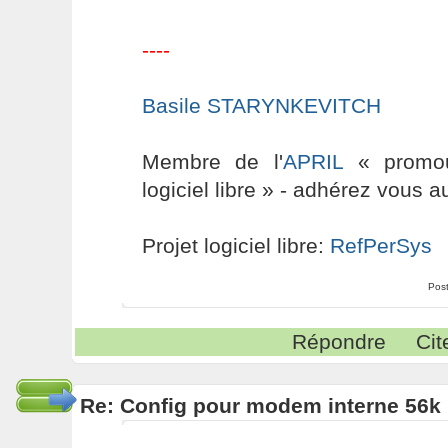
----
Basile STARYNKEVITCH
Membre de l'
APRIL
« promouv
logiciel libre » - adhérez vous a
Projet logiciel libre:
RefPerSys
Pos
Répondre
Cit
Re: Config pour modem interne 56k 