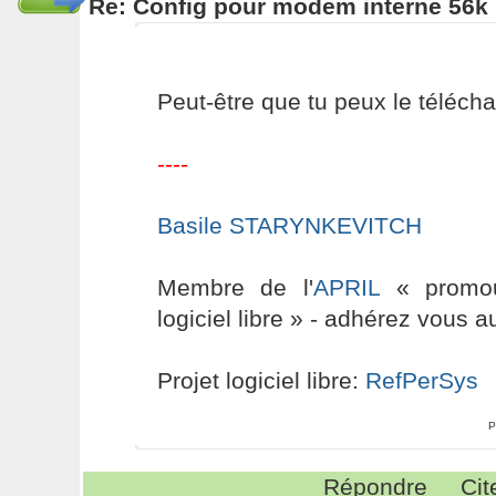
Re: Config pour modem interne 56k 
Peut-être que tu peux le téléch
----
Basile STARYNKEVITCH
Membre de l'
APRIL
« promouv
logiciel libre » - adhérez vous a
Projet logiciel libre:
RefPerSys
P
Répondre
Cit