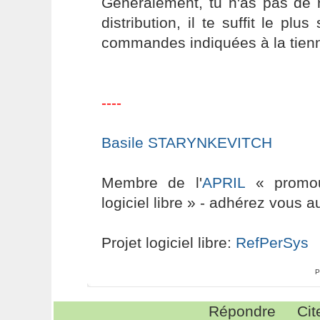
Généralement, tu n'as pas de 
distribution, il te suffit le plu
commandes indiquées à la tien
----
Basile STARYNKEVITCH
Membre de l'
APRIL
« promouv
logiciel libre » - adhérez vous a
Projet logiciel libre:
RefPerSys
P
Répondre
Cit