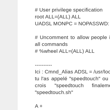
# User privilege specification
root ALL=(ALL) ALL
UADSL MONPC = NOPASSWD:
# Uncomment to allow people i
all commands
# %wheel ALL=(ALL) ALL
----------
Ici : Cmnd_Alias ADSL = /usr/lo
tu l'as appelé "speedtouch" ou
crois "speedtouch final
"speedtouch.sh"
A +