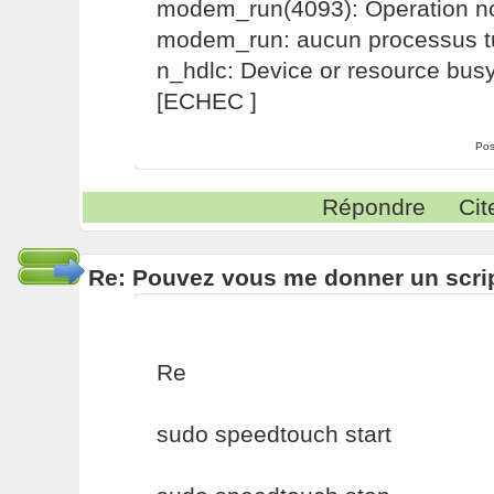
modem_run(4093): Operation no
modem_run: aucun processus t
n_hdlc: Device or resource bus
[ECHEC ]
Pos
Répondre
Cit
Re: Pouvez vous me donner un scri
Re
sudo speedtouch start