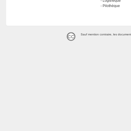
Logithèque
Pilothèque
Sauf mention contraire, les document