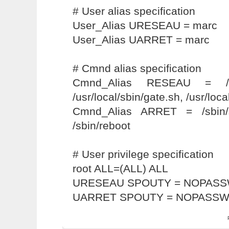
# User alias specification
User_Alias URESEAU = marc
User_Alias UARRET = marc
# Cmnd alias specification
Cmnd_Alias RESEAU = /usr/l
/usr/local/sbin/gate.sh, /usr/loca
Cmnd_Alias ARRET = /sbin/sh
/sbin/reboot
# User privilege specification
root ALL=(ALL) ALL
URESEAU SPOUTY = NOPASS
UARRET SPOUTY = NOPASSW