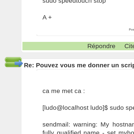
sudo speedtouch stop
A +
Pos
Répondre
Cit
Re: Pouvez vous me donner un scri
ca me met ca :
[ludo@localhost ludo]$ sudo sp
sendmail: warning: My hostnam
fully qualified name - set my