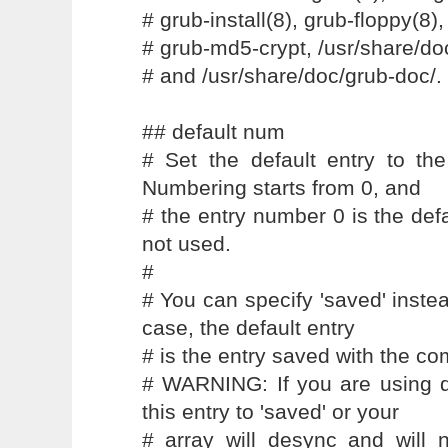
# grub-install(8), grub-floppy(8),
# grub-md5-crypt, /usr/share/do
# and /usr/share/doc/grub-doc/.
## default num
# Set the default entry to t
Numbering starts from 0, and
# the entry number 0 is the def
not used.
#
# You can specify 'saved' instea
case, the default entry
# is the entry saved with the c
# WARNING: If you are using 
this entry to 'saved' or your
# array will desync and will 