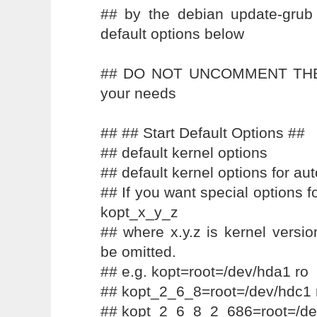
## by the debian update-grub 
default options below
## DO NOT UNCOMMENT THEM,
your needs
## ## Start Default Options ##
## default kernel options
## default kernel options for au
## If you want special options f
kopt_x_y_z
## where x.y.z is kernel versi
be omitted.
## e.g. kopt=root=/dev/hda1 ro
## kopt_2_6_8=root=/dev/hdc1 
## kopt_2_6_8_2_686=root=/de