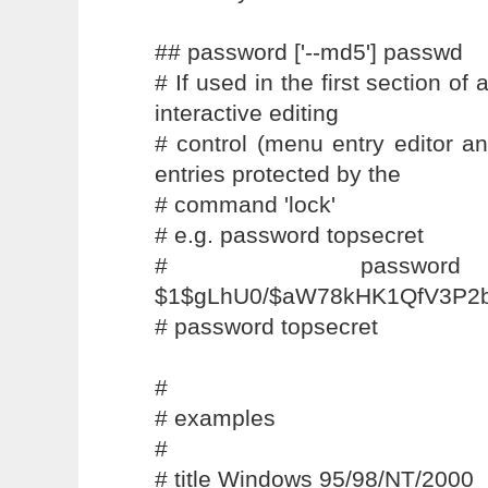
## password ['--md5'] passwd
# If used in the first section of 
interactive editing
# control (menu entry editor 
entries protected by the
# command 'lock'
# e.g. password topsecret
# passwor
$1$gLhU0/$aW78kHK1QfV3P2b
# password topsecret
#
# examples
#
# title Windows 95/98/NT/2000