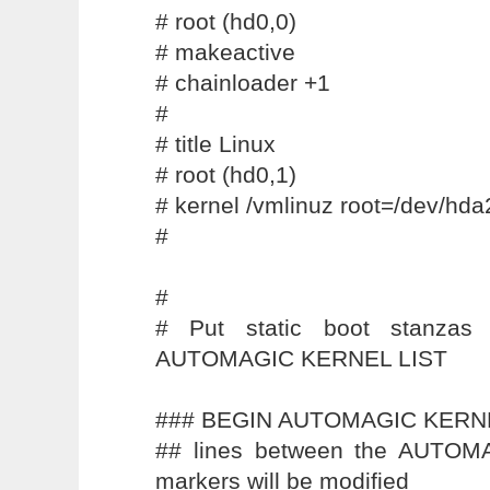
# root (hd0,0)
# makeactive
# chainloader +1
#
# title Linux
# root (hd0,1)
# kernel /vmlinuz root=/dev/hda
#
#
# Put static boot stanzas 
AUTOMAGIC KERNEL LIST
### BEGIN AUTOMAGIC KERN
## lines between the AUTO
markers will be modified