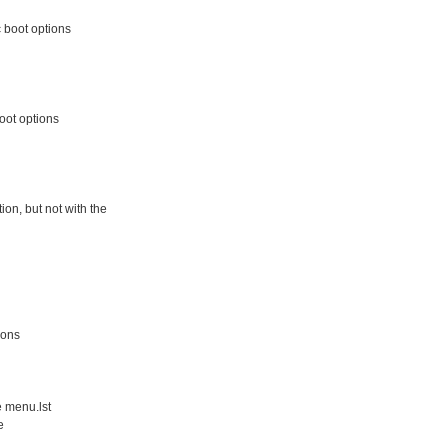
 boot options
oot options
ion, but not with the
ions
e menu.lst
e