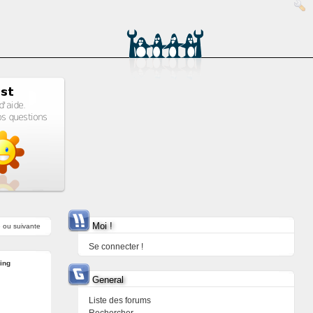
Moi !
e
ou
suivante
Se connecter !
ring
General
Liste des forums