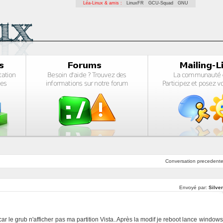
Léa-Linux & amis :
LinuxFR
GCU-Squad
GNU
Conversation
precedent
Envoyé par:
Silve
car le grub n'afficher pas ma partition Vista..Après la modif je reboot lance windows