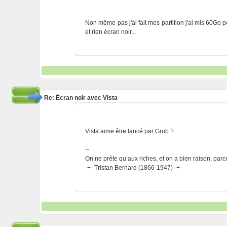
Non même pas j'ai fait mes partition j'ai mis 60Go
et rien écran noir...
Re: Écran noir avec Vista
Vista aime être lancé par Grub ?
--
On ne prête qu’aux riches, et on a bien raison, parc
-+- Tristan Bernard (1866-1947) -+-