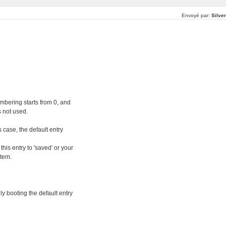
Envoyé par:
Silve
mbering starts from 0, and
s not used.
s case, the default entry
.
is entry to 'saved' or your
stem.
y booting the default entry