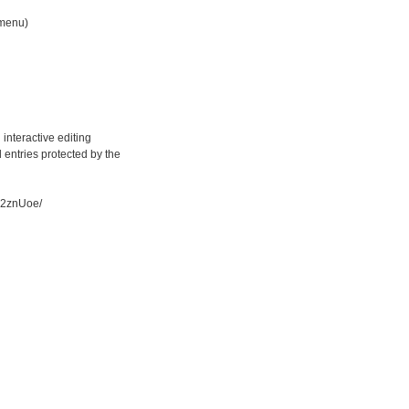
 menu)
l interactive editing
 entries protected by the
2znUoe/