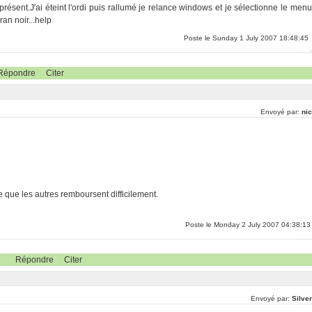
ésent.J'ai éteint l'ordi puis rallumé je relance windows et je sélectionne le menu
an noir...help
Poste le Sunday 1 July 2007 18:48:45
Répondre
Citer
Envoyé par:
nic
e que les autres remboursent difficilement.
Poste le Monday 2 July 2007 04:38:13
Répondre
Citer
Envoyé par:
Silve