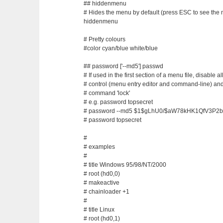
## hiddenmenu
# Hides the menu by default (press ESC to see the
hiddenmenu
# Pretty colours
#color cyan/blue white/blue
## password ['--md5'] passwd
# If used in the first section of a menu file, disable al
# control (menu entry editor and command-line) and
# command 'lock'
# e.g. password topsecret
# password --md5 $1$gLhU0/$aW78kHK1QfV3P2b
# password topsecret
#
# examples
#
# title Windows 95/98/NT/2000
# root (hd0,0)
# makeactive
# chainloader +1
#
# title Linux
# root (hd0,1)