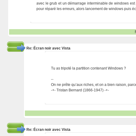
avec le grub et un démarrage interminable de windows est pr
pour réparé les erreurs, alors lancement de windows puis écr
Re: Écran noir avec Vista
Tu as tripoté la partition contenant Windows ?
--
On ne prête qu’aux riches, et on a bien raison, parc
-+- Tristan Bernard (1866-1947) -+-
Re: Écran noir avec Vista