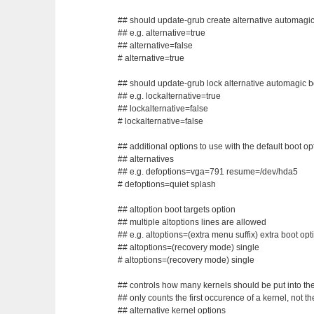
## should update-grub create alternative automagic
## e.g. alternative=true
## alternative=false
# alternative=true
## should update-grub lock alternative automagic b
## e.g. lockalternative=true
## lockalternative=false
# lockalternative=false
## additional options to use with the default boot opt
## alternatives
## e.g. defoptions=vga=791 resume=/dev/hda5
# defoptions=quiet splash
## altoption boot targets option
## multiple altoptions lines are allowed
## e.g. altoptions=(extra menu suffix) extra boot opt
## altoptions=(recovery mode) single
# altoptions=(recovery mode) single
## controls how many kernels should be put into th
## only counts the first occurence of a kernel, not th
## alternative kernel options