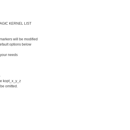
TOMAGIC KERNEL LIST
rkers will be modified
default options below
your needs
s
use kopt_x_y_z
 be omitted.