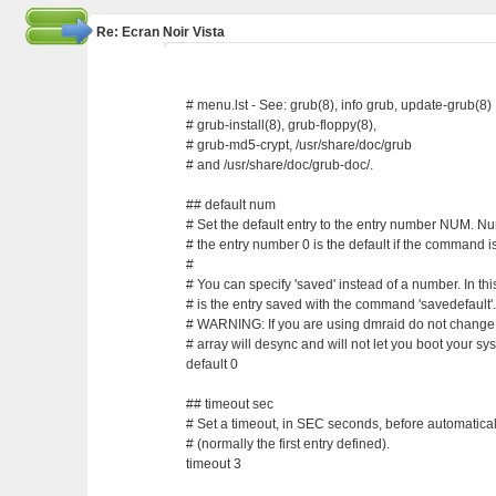
Re: Ecran Noir Vista
# menu.lst - See: grub(8), info grub, update-grub(8)
# grub-install(8), grub-floppy(8),
# grub-md5-crypt, /usr/share/doc/grub
# and /usr/share/doc/grub-doc/.
## default num
# Set the default entry to the entry number NUM. Nu
# the entry number 0 is the default if the command i
#
# You can specify 'saved' instead of a number. In thi
# is the entry saved with the command 'savedefault'
# WARNING: If you are using dmraid do not change th
# array will desync and will not let you boot your sy
default 0
## timeout sec
# Set a timeout, in SEC seconds, before automaticall
# (normally the first entry defined).
timeout 3