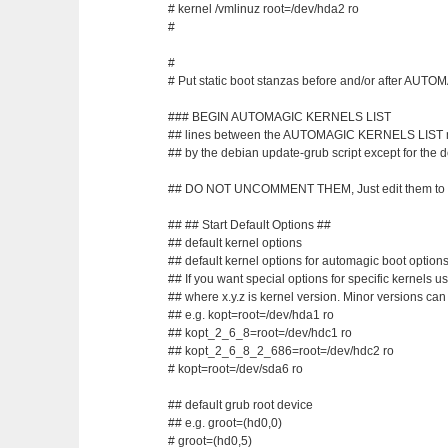
# kernel /vmlinuz root=/dev/hda2 ro
#
#
# Put static boot stanzas before and/or after AU
### BEGIN AUTOMAGIC KERNELS LIST
## lines between the AUTOMAGIC KERNELS LIST ma
## by the debian update-grub script except for the 
## DO NOT UNCOMMENT THEM, Just edit them to 
## ## Start Default Options ##
## default kernel options
## default kernel options for automagic boot option
## If you want special options for specific kernels 
## where x.y.z is kernel version. Minor versions can
## e.g. kopt=root=/dev/hda1 ro
## kopt_2_6_8=root=/dev/hdc1 ro
## kopt_2_6_8_2_686=root=/dev/hdc2 ro
# kopt=root=/dev/sda6 ro
## default grub root device
## e.g. groot=(hd0,0)
# groot=(hd0,5)