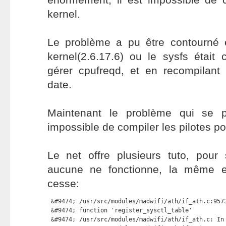
kernel.
Le problème a pu être contourné e
kernel(2.6.17.6) ou le sysfs était
gérer cpufreqd, et en recompilant 
date.
Maintenant le problème qui se p
impossible de compiler les pilotes po
Le net offre plusieurs tuto, pour
aucune ne fonctionne, la même e
cesse:
 &#9474; /usr/src/modules/madwifi/ath/if_ath.c:9573
 &#9474; function 'register_sysctl_table'          
 &#9474; /usr/src/modules/madwifi/ath/if_ath.c: In 