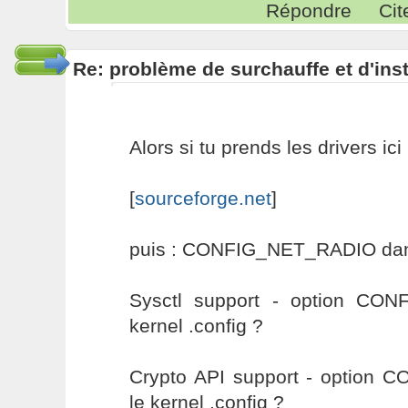
Répondre
Cit
Re: problème de surchauffe et d'inst
Alors si tu prends les drivers ici 
[
sourceforge.net
]
puis : CONFIG_NET_RADIO dans 
Sysctl support - option CO
kernel .config ?
Crypto API support - option
le kernel .config ?