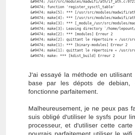
 &#9474; /usr/src/modules/madwifi/ath/if_ath.c:9727
 &#9474; function 'register_sysctl_table'          
 &#9474; make[5]: *** [/usr/src/modules/madwifi/ath
 &#9474; make[4]: *** [/usr/src/modules/madwifi/ath
 &#9474; make[3]: *** [_module_/usr/src/modules/mad
 &#9474; make[3]: Leaving directory `/home/lepount/
 &#9474; make[2]: *** [modules] Erreur 2           
 &#9474; make[2]: quittant le répertoire « /usr/src
 &#9474; make[1]: *** [binary-modules] Erreur 2    
 &#9474; make[1]: quittant le répertoire « /usr/src
 &#9474; make: *** [kdist_build] Erreur 2
J'ai essayé la méthode en utilisant
base par les dépots de debian, e
fonctionne parfaitement.
Malheureusement, je ne peux pas fa
suis obligé d'utiliser le sysfs pour l
processeur, et d'utiliser cette carte 
pourrais parfaitement utiliser le wifi