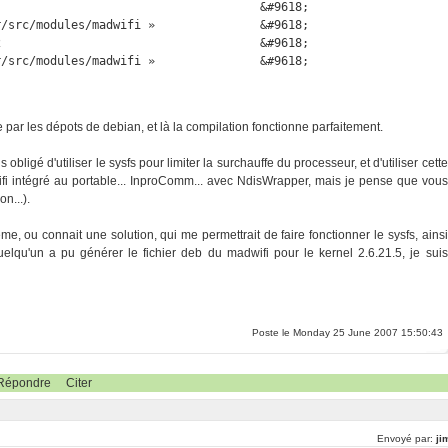
                                     &#9618;

/src/modules/madwifi »               &#9618;

                                     &#9618;

/src/modules/madwifi »               &#9618;

 par les dépots de debian, et là la compilation fonctionne parfaitement.
ligé d'utiliser le sysfs pour limiter la surchauffe du processeur, et d'utiliser cette
le wifi intégré au portable... InproComm... avec NdisWrapper, mais je pense que vous
n...).
, ou connait une solution, qui me permettrait de faire fonctionner le sysfs, ainsi
elqu'un a pu générer le fichier deb du madwifi pour le kernel 2.6.21.5, je suis
Poste le Monday 25 June 2007 15:50:43
Répondre
Citer
Envoyé par:
ji