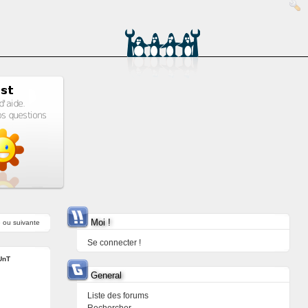
Moi !
e
ou
suivante
Se connecter !
UnT
General
Liste des forums