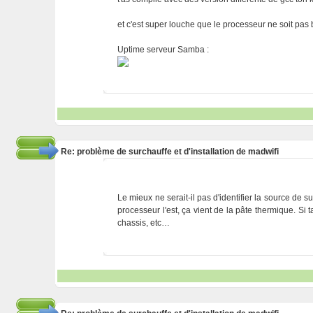
et c'est super louche que le processeur ne soit pas bi
Uptime serveur Samba :
Re: problème de surchauffe et d'installation de madwifi
Le mieux ne serait-il pas d'identifier la source de s
processeur l'est, ça vient de la pâte thermique. S
chassis, etc…