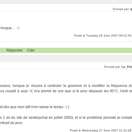
Envoyé par:
t
z longue… :-/
Poste le Tuesday 26 June 2007 09:22:54
Répondre
Citer
Envoyé par:
Le_Po
sseur, lorsque je réussis à controler le governor et à modifier la fréquence d
us couplé à acpi -V, m'a permit de voir que si le proc dépasse les 90°C, l'ordi s
 dès que mon taff m'en laisse le temps :-/ )
1 an du site de vente(achat en juillet 2005), et si le problème persiste je compt
entirad du proc.
Poste le Wednesday 27 June 2007 21:31:28