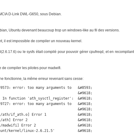
PCMCIA D-Link DWL-G650, sous Debian.
ebian, Ubuntu devenant beaucoup trop un windows-like au fil des versions.
t, il est impossible de compiler un nouveau kernel.
(2.6.17.6) ou le sysfs était compilé pour pouvoir gérer cpufreqd, et en recompilant
e de compiler les pilotes pour madwifi.
e ne fonctionne, la même erreur revenant sans cesse:
9573: error: too many arguments to   &#8593;

                                     &#9618;

 In function 'ath_sysctl_register':  &#9618;

9727: error: too many arguments to   &#9618;

                                     &#9618;

/ath/if_ath.o] Error 1               &#9618;

/ath] Error 2                        &#9618;

/madwifi] Error 2                    &#9618;

unt/kernel/linux-2.6.21.5'           &#9618;
