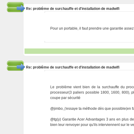
Re: problème de surchauffe et d'installation de madwifi
Pour un portable, il faut prendre une garantie asse
Re: problème de surchauffe et d'installation de madwifi
Le problème vient bien de la surchauffe du proce
processeur(3 paliers possible 1800, 1600, 800), pl
coupe par sécurité
@jimbo, j'essaye ta méthode dès que possible(en fait
@tg(y) Garantie Acer Advantages 3 ans en plus des 
bien leur renvoyer pour qu'ils interviennent sur le v