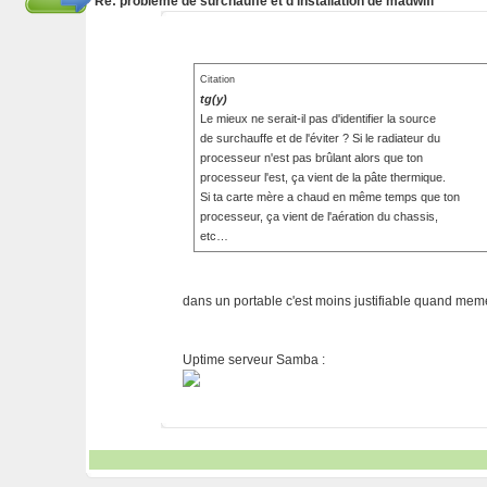
Re: problème de surchauffe et d'installation de madwifi
Citation
tg(y)
Le mieux ne serait-il pas d'identifier la source
de surchauffe et de l'éviter ? Si le radiateur du
processeur n'est pas brûlant alors que ton
processeur l'est, ça vient de la pâte thermique.
Si ta carte mère a chaud en même temps que ton
processeur, ça vient de l'aération du chassis,
etc…
dans un portable c'est moins justifiable quand meme
Uptime serveur Samba :