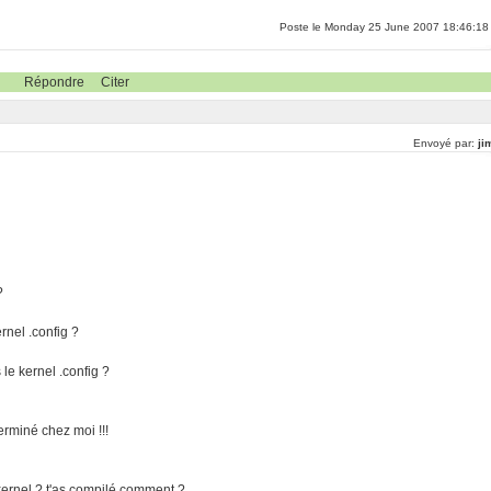
Poste le Monday 25 June 2007 18:46:18
Répondre
Citer
Envoyé par:
ji
?
nel .config ?
e kernel .config ?
erminé chez moi !!!
 kernel ? t'as compilé comment ?