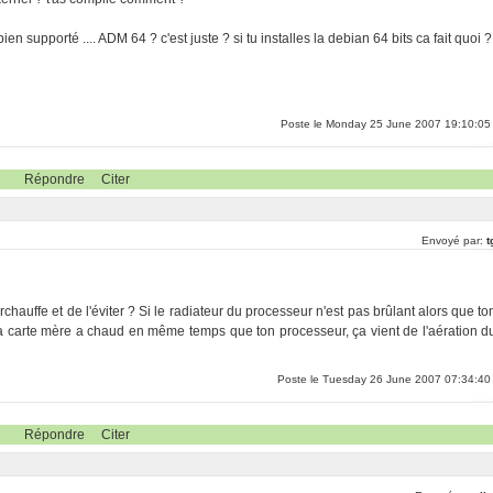
en supporté .... ADM 64 ? c'est juste ? si tu installes la debian 64 bits ca fait quoi ?
Poste le Monday 25 June 2007 19:10:05
Répondre
Citer
Envoyé par:
t
urchauffe et de l'éviter ? Si le radiateur du processeur n'est pas brûlant alors que to
i ta carte mère a chaud en même temps que ton processeur, ça vient de l'aération d
Poste le Tuesday 26 June 2007 07:34:40
Répondre
Citer