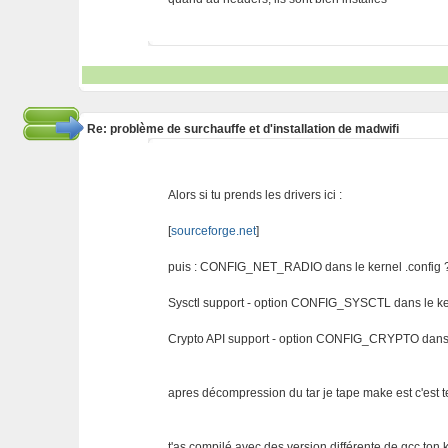
Re: problème de surchauffe et d'installation de madwifi
Alors si tu prends les drivers ici :
[
sourceforge.net
]
puis : CONFIG_NET_RADIO dans le kernel .config 
Sysctl support - option CONFIG_SYSCTL dans le ker
Crypto API support - option CONFIG_CRYPTO dans l
apres décompression du tar je tape make est c'est t
t'as compilé avec des version différente de gcc ton