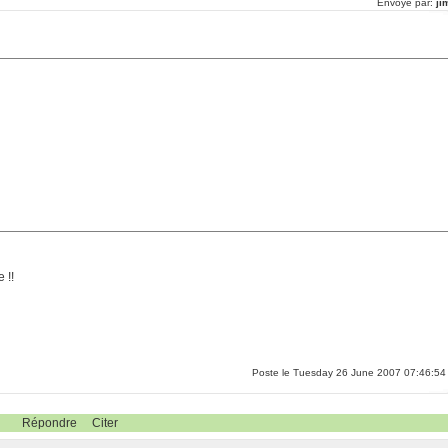
Envoyé par:
ji
 !!
Poste le Tuesday 26 June 2007 07:46:54
Répondre
Citer