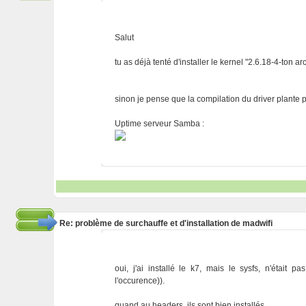
Salut
tu as déjà tenté d'installer le kernel "2.6.18-4-ton 
sinon je pense que la compilation du driver plante p
Uptime serveur Samba :
Re: problème de surchauffe et d'installation de madwifi
oui, j'ai installé le k7, mais le sysfs, n'étai
l'occurence)).
quand au headers, ils sont bien installés