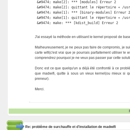
 &#9474; make[2]: *** [modules] Erreur 2       
 &#9474; make[2]: quittant le répertoire « /usr
 &#9474; make[1]: *** [binary-modules] Erreur 2
 &#9474; make[1]: quittant le répertoire « /usr
 &#9474; make: *** [kdist_build] Erreur 2
J'ai essayé la méthode en utilisant le kernel proposé de base
Malheureusement, je ne peux pas faire de compromis, je suis ob
carte wifi(c'est vrai que je pourrais parfaitement utiliser 
comprendrez pourquoi je ne veux pas passer par cette solutio
Donc est ce que quelqu'un a déjà été confronté à ce problème
que madwifi, quitte à sous un vieux kernel(ou mieux si qu
preneur).
Merci.
Re: problème de surchauffe et d'installation de madwifi