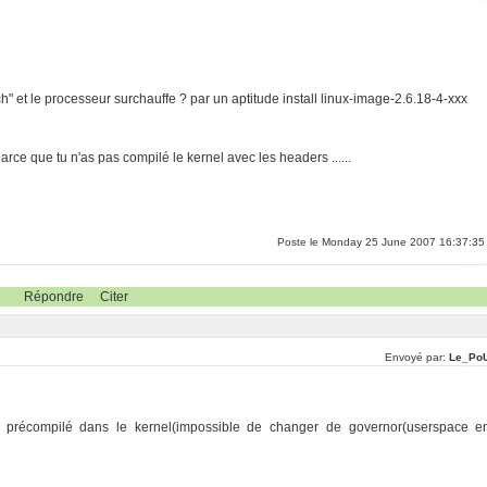
arch" et le processeur surchauffe ? par un aptitude install linux-image-2.6.18-4-xxx
arce que tu n'as pas compilé le kernel avec les headers ......
Poste le Monday 25 June 2007 16:37:35
Répondre
Citer
Envoyé par:
Le_Po
t pas précompilé dans le kernel(impossible de changer de governor(userspace e