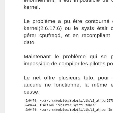
kernel.
Le problème a pu être contourné e
kernel(2.6.17.6) ou le sysfs était
gérer cpufreqd, et en recompilant 
date.
Maintenant le problème qui se p
impossible de compiler les pilotes po
Le net offre plusieurs tuto, pour
aucune ne fonctionne, la même e
cesse:
 &#9474; /usr/src/modules/madwifi/ath/if_ath.c:9573
 &#9474; function 'register_sysctl_table'          
 &#9474; /usr/src/modules/madwifi/ath/if_ath.c: In 