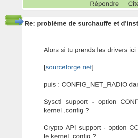
Répondre
Cit
Re: problème de surchauffe et d'inst
Alors si tu prends les drivers ici 
[
sourceforge.net
]
puis : CONFIG_NET_RADIO dans 
Sysctl support - option CO
kernel .config ?
Crypto API support - option
le kernel .config ?