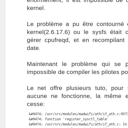
kernel.
Le problème a pu être contourné e
kernel(2.6.17.6) ou le sysfs était
gérer cpufreqd, et en recompilant 
date.
Maintenant le problème qui se p
impossible de compiler les pilotes po
Le net offre plusieurs tuto, pour
aucune ne fonctionne, la même e
cesse:
 &#9474; /usr/src/modules/madwifi/ath/if_ath.c:9573
 &#9474; function 'register_sysctl_table'          
 &#9474; /usr/src/modules/madwifi/ath/if_ath.c: In 