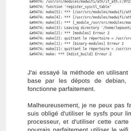
 &#9474; /usr/src/modules/madwifi/ath/if_ath.c:9727
 &#9474; function 'register_sysctl_table'          
 &#9474; make[5]: *** [/usr/src/modules/madwifi/ath
 &#9474; make[4]: *** [/usr/src/modules/madwifi/ath
 &#9474; make[3]: *** [_module_/usr/src/modules/mad
 &#9474; make[3]: Leaving directory `/home/lepount/
 &#9474; make[2]: *** [modules] Erreur 2           
 &#9474; make[2]: quittant le répertoire « /usr/src
 &#9474; make[1]: *** [binary-modules] Erreur 2    
 &#9474; make[1]: quittant le répertoire « /usr/src
 &#9474; make: *** [kdist_build] Erreur 2
J'ai essayé la méthode en utilisant
base par les dépots de debian, e
fonctionne parfaitement.
Malheureusement, je ne peux pas fa
suis obligé d'utiliser le sysfs pour l
processeur, et d'utiliser cette carte 
pourrais parfaitement utiliser le wifi