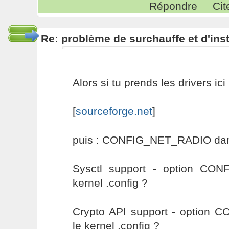
Répondre
Cit
Re: problème de surchauffe et d'inst
Alors si tu prends les drivers ici 
[
sourceforge.net
]
puis : CONFIG_NET_RADIO dans 
Sysctl support - option CO
kernel .config ?
Crypto API support - option
le kernel .config ?