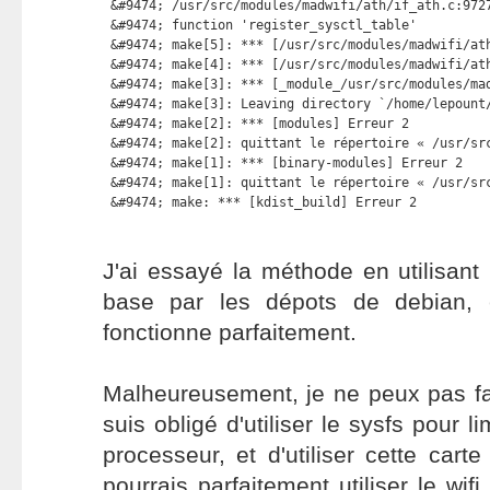
 &#9474; /usr/src/modules/madwifi/ath/if_ath.c:9727
 &#9474; function 'register_sysctl_table'          
 &#9474; make[5]: *** [/usr/src/modules/madwifi/ath
 &#9474; make[4]: *** [/usr/src/modules/madwifi/ath
 &#9474; make[3]: *** [_module_/usr/src/modules/mad
 &#9474; make[3]: Leaving directory `/home/lepount/
 &#9474; make[2]: *** [modules] Erreur 2           
 &#9474; make[2]: quittant le répertoire « /usr/src
 &#9474; make[1]: *** [binary-modules] Erreur 2    
 &#9474; make[1]: quittant le répertoire « /usr/src
 &#9474; make: *** [kdist_build] Erreur 2
J'ai essayé la méthode en utilisant
base par les dépots de debian, e
fonctionne parfaitement.
Malheureusement, je ne peux pas fa
suis obligé d'utiliser le sysfs pour l
processeur, et d'utiliser cette carte 
pourrais parfaitement utiliser le wifi