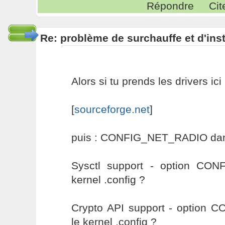
Répondre
Cit
Re: problème de surchauffe et d'inst
Alors si tu prends les drivers ici 
[
sourceforge.net
]
puis : CONFIG_NET_RADIO dans 
Sysctl support - option CO
kernel .config ?
Crypto API support - option
le kernel .config ?