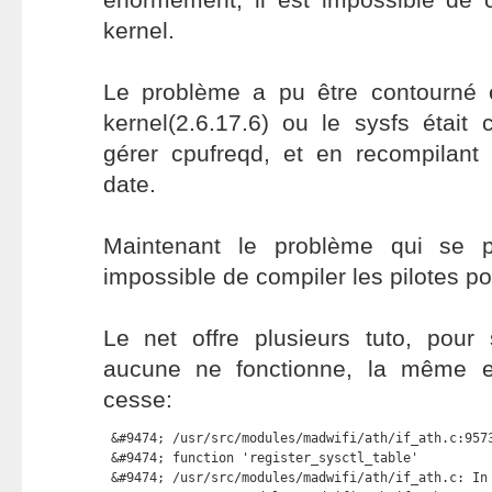
kernel.
Le problème a pu être contourné e
kernel(2.6.17.6) ou le sysfs était
gérer cpufreqd, et en recompilant 
date.
Maintenant le problème qui se p
impossible de compiler les pilotes po
Le net offre plusieurs tuto, pour
aucune ne fonctionne, la même e
cesse:
 &#9474; /usr/src/modules/madwifi/ath/if_ath.c:9573
 &#9474; function 'register_sysctl_table'          
 &#9474; /usr/src/modules/madwifi/ath/if_ath.c: In 